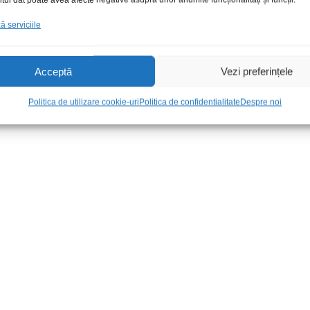
 serviciile
enwood
Adapt ant Fakra dublu-ISO t-
Adapt ant DI
m
separator
Acceptă
Vezi preferințele
32,00
lei
/Buc
20,00
lei
/Bu
Politica de utilizare cookie-uri
Politica de confidentialitate
Despre noi