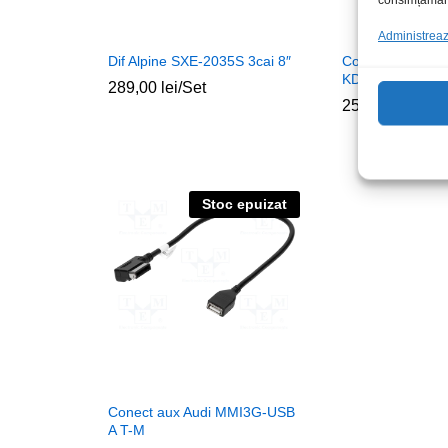
Administrează
Dif Alpine SXE-2035S 3cai 8″
Conector ISO K
KDC3080 16pini
289,00
lei
/Set
25,00
lei
/Buc
Stoc epuizat
Conect aux Audi MMI3G-USB
A T-M