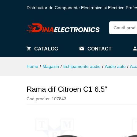
Distribuitor de Componente Electronice si Electrice Profe
CATALOG
CONTACT
Home
/
Magazin
/
Echipamente audio
/
Audio auto
/
Acc
Rama dif Citroen C1 6.5″
Cod produs:
107843