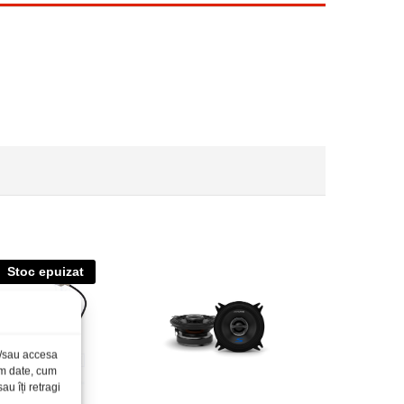
Stoc epuizat
și/sau accesa
ăm date, cum
u îți retragi