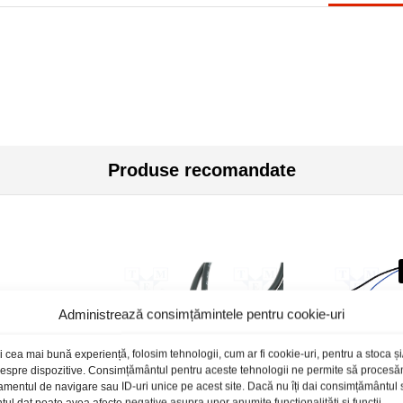
Produse recomandate
Administrează consimțămintele pentru cookie-uri
i cea mai bună experiență, folosim tehnologii, cum ar fi cookie-uri, pentru a stoca 
 despre dispozitive. Consimțământul pentru aceste tehnologii ne permite să proces
amentul de navigare sau ID-uri unice pe acest site. Dacă nu îți dai consimțământul sa
l dat poate avea afecte negative asupra unor anumite funcționalități și funcții.