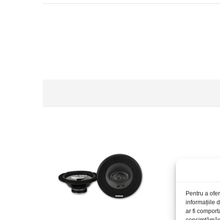
Pentru a ofer
informațiile
ar fi comport
consimțământu