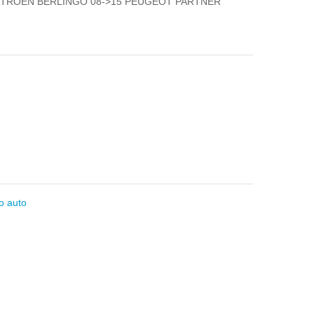
CITROEN BERLINGO 08->15 PEUGEOT PARTNER
o auto