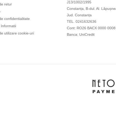
J13/1002/1995
de retur
Constanța, B-dul. Al. Lăpușne
e
Jud. Constanța
de confidentialitate
TEL. 0241632636
Informatii
Cont: RO26 BACX 0000 0008
de utilizare cookie-uri
Banca: UniCredit