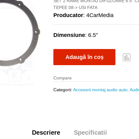
SET 2 RAME MONTAJ DIFUZOARE 6.5" 
TEPEE 08-> USI FATA
Producator
: 4CarMedia
Dimensiune
: 6.5"
Adaugă în coș
Com
pare
Compare
Categorii:
Accesorii montaj audio auto
,
Audi
Descriere
Specificatii