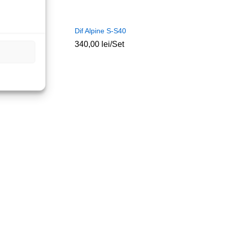
N-Fakra m-t cu
Dif Alpine S-S40
340,00
lei
/Set
c