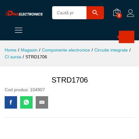
0
Products
search
Home
/
Magazin
/
Componente electronice
/
Circuite integrate
/
CI sursa
/
STRD1706
STRD1706
Cod produs:
104907