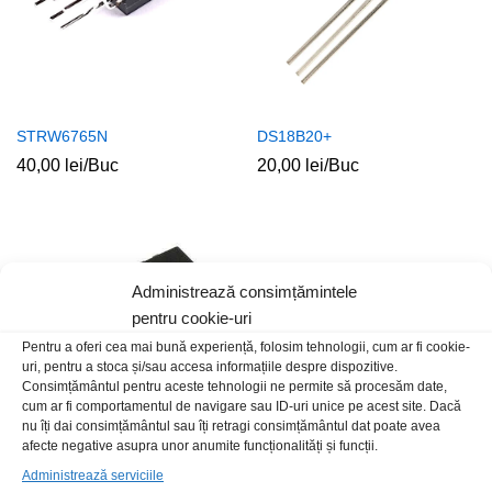
STRW6765N
DS18B20+
40,00
lei
/Buc
20,00
lei
/Buc
Administrează consimțămintele
pentru cookie-uri
Pentru a oferi cea mai bună experiență, folosim tehnologii, cum ar fi cookie-
uri, pentru a stoca și/sau accesa informațiile despre dispozitive.
Consimțământul pentru aceste tehnologii ne permite să procesăm date,
cum ar fi comportamentul de navigare sau ID-uri unice pe acest site. Dacă
nu îți dai consimțământul sau îți retragi consimțământul dat poate avea
afecte negative asupra unor anumite funcționalități și funcții.
LM224D SMD
TCA965B
Administrează serviciile
7,00
lei
/Buc
149,00
lei
/Buc