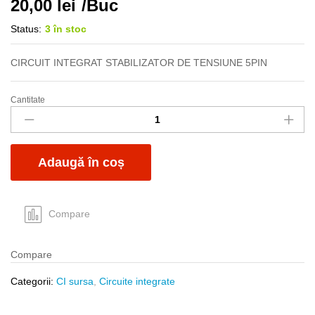
20,00
lei
/Buc
Status:
3 în stoc
CIRCUIT INTEGRAT STABILIZATOR DE TENSIUNE 5PIN
Cantitate
STRD1706
quantity
Adaugă în coș
Compare
Compare
Categorii:
CI sursa
,
Circuite integrate