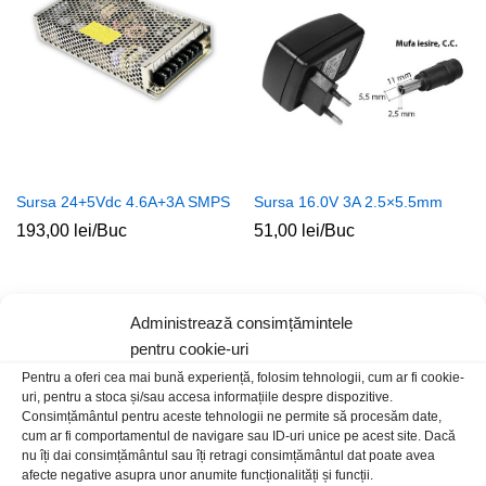
Sursa 24+5Vdc 4.6A+3A SMPS
Sursa 16.0V 3A 2.5×5.5mm
193,00
lei
/Buc
51,00
lei
/Buc
Administrează consimțămintele
pentru cookie-uri
Pentru a oferi cea mai bună experiență, folosim tehnologii, cum ar fi cookie-
uri, pentru a stoca și/sau accesa informațiile despre dispozitive.
Consimțământul pentru aceste tehnologii ne permite să procesăm date,
cum ar fi comportamentul de navigare sau ID-uri unice pe acest site. Dacă
nu îți dai consimțământul sau îți retragi consimțământul dat poate avea
afecte negative asupra unor anumite funcționalități și funcții.