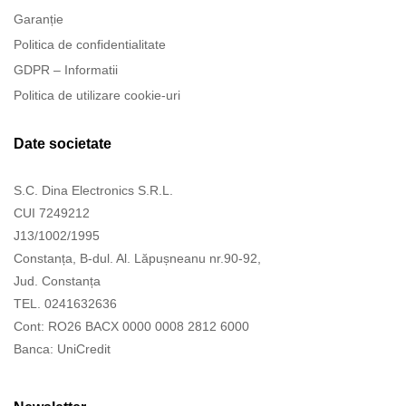
Garanție
Politica de confidentialitate
GDPR – Informatii
Politica de utilizare cookie-uri
Date societate
S.C. Dina Electronics S.R.L.
CUI 7249212
J13/1002/1995
Constanța, B-dul. Al. Lăpușneanu nr.90-92,
Jud. Constanța
TEL. 0241632636
Cont: RO26 BACX 0000 0008 2812 6000
Banca: UniCredit