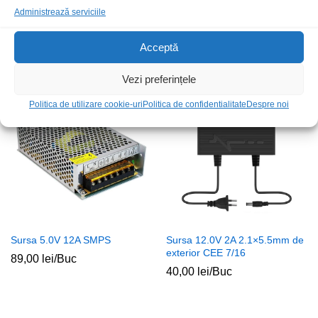
Administrează serviciile
Sursa 12Vdc 83.5A 1000W
Sursa 12Vdc 10A SMPS 120W
SMPS
80,00
lei
/Buc
Acceptă
320,00
lei
/Buc
Vezi preferințele
Stoc epuizat
Politica de utilizare cookie-uri
Politica de confidentialitate
Despre noi
Sursa 5.0V 12A SMPS
Sursa 12.0V 2A 2.1×5.5mm de
exterior CEE 7/16
89,00
lei
/Buc
40,00
lei
/Buc