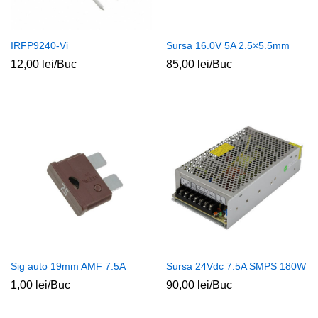
IRFP9240-Vi
Sursa 16.0V 5A 2.5×5.5mm
12,00
lei
/Buc
85,00
lei
/Buc
ț
ț
im
xim
Sig auto 19mm AMF 7.5A
Sursa 24Vdc 7.5A SMPS 180W
1,00
lei
/Buc
90,00
lei
/Buc