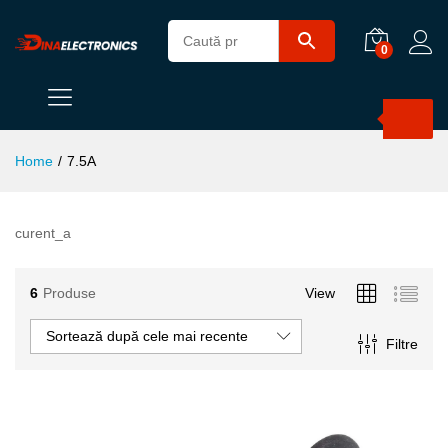
0
Products
search
Home
/
7.5A
curent_a
6
Produse
View
Sortează după cele mai recente
Filtre