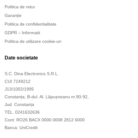
Politica de retur
Garanție
Politica de confidentialitate
GDPR – Informatii
Politica de utilizare cookie-uri
Date societate
S.C. Dina Electronics S.R.L.
CUI 7249212
J13/1002/1995
Constanța, B-dul. Al. Lăpușneanu nr.90-92,
Jud. Constanța
TEL. 0241632636
Cont: RO26 BACX 0000 0008 2812 6000
Banca: UniCredit