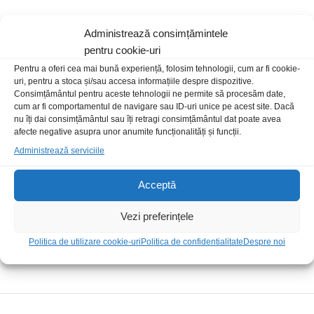
Administrează consimțămintele
pentru cookie-uri
Pentru a oferi cea mai bună experiență, folosim tehnologii, cum ar fi cookie-
uri, pentru a stoca și/sau accesa informațiile despre dispozitive.
Livrare rapida
Consimțământul pentru aceste tehnologii ne permite să procesăm date,
cum ar fi comportamentul de navigare sau ID-uri unice pe acest site. Dacă
nu îți dai consimțământul sau îți retragi consimțământul dat poate avea
afecte negative asupra unor anumite funcționalități și funcții.
Posibilitate retur
Administrează serviciile
Acceptă
Plata securizata
Vezi preferințele
Suport telefonic
Politica de utilizare cookie-uri
Politica de confidentialitate
Despre noi