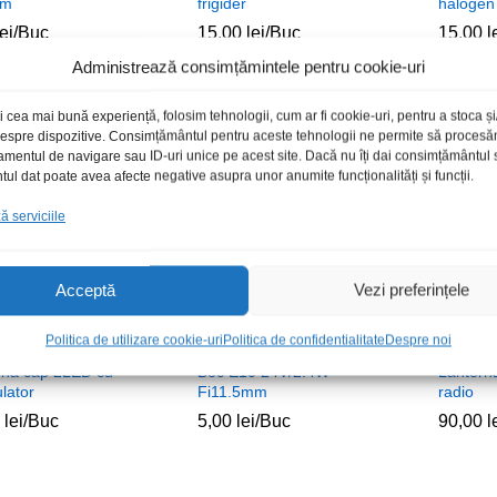
mm
frigider
halogen
lei
lei
/Buc
15,00
15,00
lei
lei
/Buc
15,00
15,00
l
l
Administrează consimțămintele pentru cookie-uri
i cea mai bună experiență, folosim tehnologii, cum ar fi cookie-uri, pentru a stoca 
 despre dispozitive. Consimțământul pentru aceste tehnologii ne permite să proces
amentul de navigare sau ID-uri unice pe acest site. Dacă nu îți dai consimțământul sa
l dat poate avea afecte negative asupra unor anumite funcționalități și funcții.
 serviciile
Acceptă
Vezi preferințele
Politica de utilizare cookie-uri
Politica de confidentialitate
Despre noi
rna cap 2LED cu
Bec E10 24V/2.4W
Lantern
lator
Fi11.5mm
radio
0
0
lei
lei
/Buc
5,00
5,00
lei
lei
/Buc
90,00
90,00
l
l