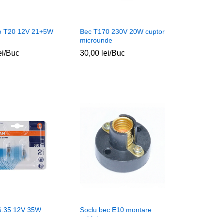
o T20 12V 21+5W
Bec T170 230V 20W cuptor
microunde
ei
ei
/Buc
30,00
30,00
lei
lei
/Buc
6.35 12V 35W
Soclu bec E10 montare