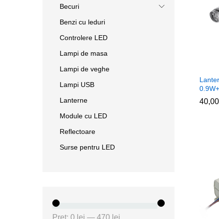
Becuri
Benzi cu leduri
Controlere LED
Lampi de masa
Lampi de veghe
Lanter
Lampi USB
0.9W+s
Lanterne
40,0
40,0
Module cu LED
Reflectoare
Surse pentru LED
Preț
Preț
Preț:
0 lei
—
470 lei