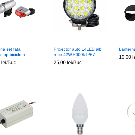
na set fata
Proiector auto 14LED alb
Lantern
top bicicleta
rece 42W 6000k IP67
10,00
10,00
l
l
0
0
lei
lei
/Buc
25,00
25,00
lei
lei
/Buc