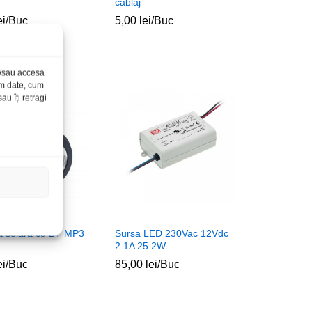
cablaj
ei
ei
/Buc
5,00
5,00
lei
lei
/Buc
și/sau accesa
ăm date, cum
u îți retragi
a solara cu BT MP3
Sursa LED 230Vac 12Vdc
2.1A 25.2W
ei
ei
/Buc
85,00
85,00
lei
lei
/Buc