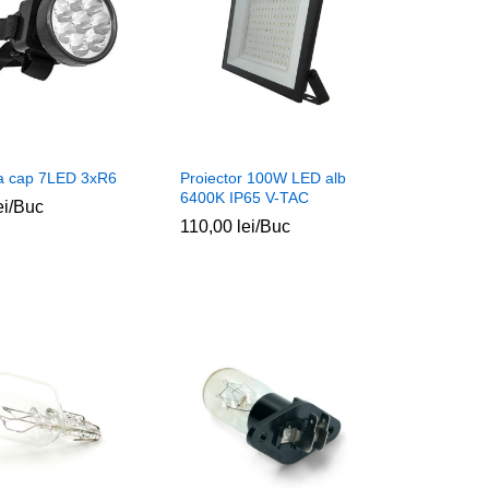
a cap 7LED 3xR6
Proiector 100W LED alb
6400K IP65 V-TAC
ei
ei
/Buc
110,00
110,00
lei
lei
/Buc