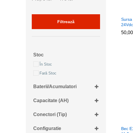
minim
maxim
Sursa
Filtrează
24Vd
50,0
50,0
Stoc
În Stoc
Fară Stoc
Baterii/Acumulatori
18650
Capacitate (AH)
1x18650
1.2Ah
2x18650
Conectori (tip)
2.4Ah
2xAA/R6
4xBanda RGB 5050 cruce
400mAh
Configuratie
Bec E
2xAAA/R3
Banda 3528-alim 2.1x5.5mm