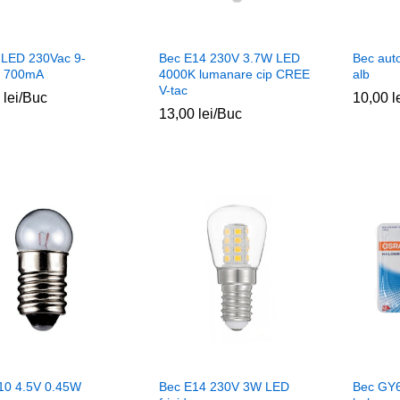
 LED 230Vac 9-
Bec E14 230V 3.7W LED
Bec aut
c 700mA
4000K lumanare cip CREE
alb
V-tac
0
0
lei
lei
/Buc
10,00
10,00
l
l
13,00
13,00
lei
lei
/Buc
10 4.5V 0.45W
Bec E14 230V 3W LED
Bec GY