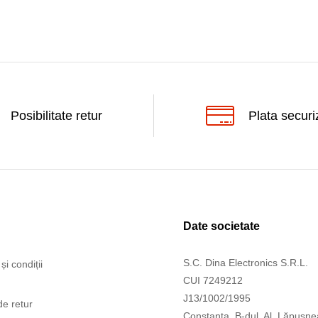
Posibilitate retur
Plata securi
Date societate
S.C. Dina Electronics S.R.L.
și condiții
CUI 7249212
J13/1002/1995
de retur
Constanța, B-dul. Al. Lăpușne