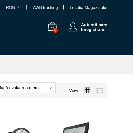
RON
AWB tracking
Locatia Magazinului
Autentificare
Inregistrare
0
după evaluarea medie
View