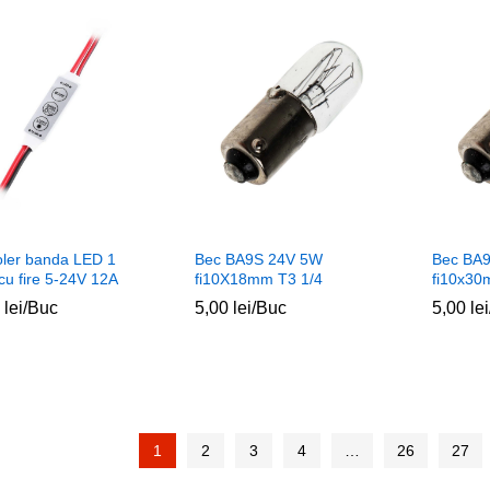
oler banda LED 1
Bec BA9S 24V 5W
Bec BA
cu fire 5-24V 12A
fi10X18mm T3 1/4
fi10x30
0
0
lei
lei
/Buc
5,00
5,00
lei
lei
/Buc
5,00
5,00
lei
lei
1
2
3
4
…
26
27