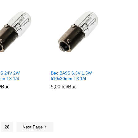
9S 24V 2W
Bec BA9S 6.3V 1.5W
mm T3 1/4
fi10x30mm T3 1/4
/Buc
5,00
5,00
lei
lei
/Buc
28
Next Page