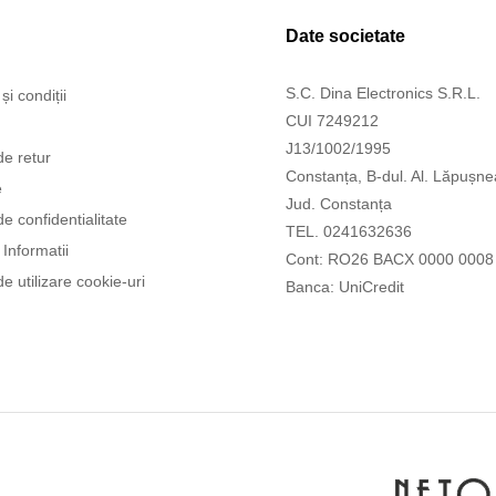
Date societate
S.C. Dina Electronics S.R.L.
și condiții
CUI 7249212
J13/1002/1995
de retur
Constanța, B-dul. Al. Lăpușne
e
Jud. Constanța
de confidentialitate
TEL. 0241632636
Informatii
Cont: RO26 BACX 0000 0008
de utilizare cookie-uri
Banca: UniCredit