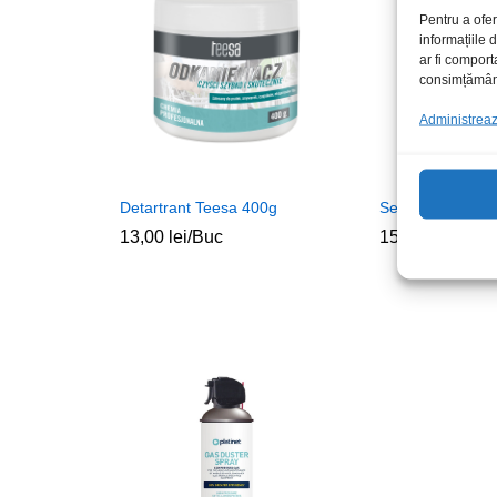
Pentru a ofer
informațiile
ar fi comport
consimțământu
Administrează
Detartrant Teesa 400g
Set curatare C
13,00
lei
/Buc
15,00
lei
/Buc