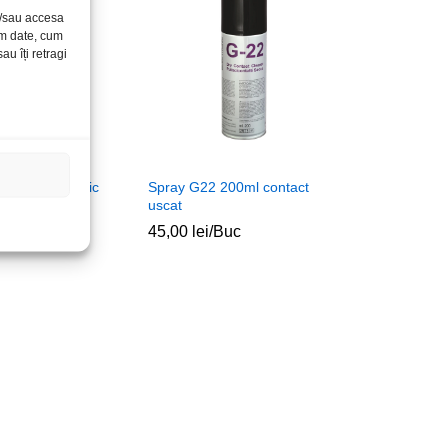
și/sau accesa
ăm date, cum
u îți retragi
0ml ulei tehnic
Spray G22 200ml contact
uscat
c
45,00
lei
/Buc