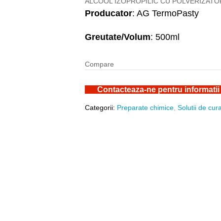
ALCOOL IZOPROPILIC CU POLVERIZATOR
Producator
: AG TermoPasty
Greutate/Volum
: 500ml
Compare
Contacteaza-ne pentru informatii
Categorii:
Preparate chimice
,
Solutii de cur