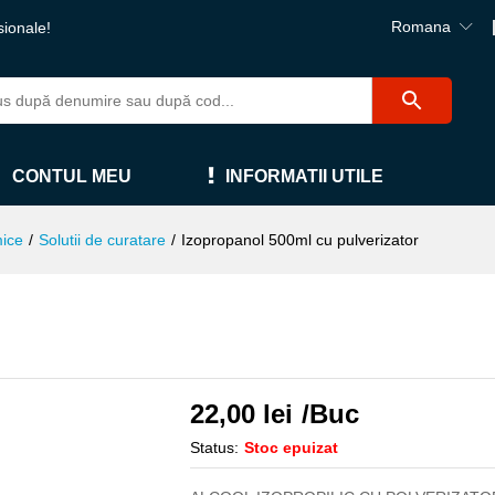
Romana
sionale!
CONTUL MEU
INFORMATII UTILE
mice
/
Solutii de curatare
/
Izopropanol 500ml cu pulverizator
22,00
lei
/Buc
Status:
Stoc epuizat