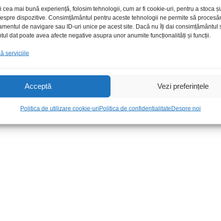
i cea mai bună experiență, folosim tehnologii, cum ar fi cookie-uri, pentru a stoca 
 despre dispozitive. Consimțământul pentru aceste tehnologii ne permite să proces
amentul de navigare sau ID-uri unice pe acest site. Dacă nu îți dai consimțământul sa
l dat poate avea afecte negative asupra unor anumite funcționalități și funcții.
 serviciile
Acceptă
Vezi preferințele
D DVD
Vaselina silicon+teflon 60g
Spray M-33 20
48,00
lei
/Buc
26,00
lei
/Bu
Politica de utilizare cookie-uri
Politica de confidentialitate
Despre noi