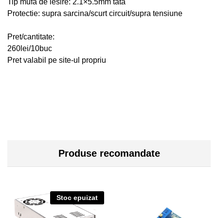
Tip mufa de iesire: 2.1×5.5mm tata
Protectie: supra sarcina/scurt circuit/supra tensiune
Pret/cantitate:
260lei/10buc
Pret valabil pe site-ul propriu
Produse recomandate
Stoc epuizat