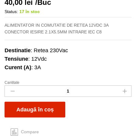
40,00
lei
/Buc
Status:
17 în stoc
ALIMENTATOR IN COMUTATIE DE RETEA 12VDC 3A
CONECTOR IESIRE 2.1X5.5MM INTRARE IEC C8
Destinatie
: Retea 230Vac
Tensiune
: 12Vdc
Curent (A)
: 3A
Cantitate
Sursa
12.0V
3A
2.1x5.5mm
Adaugă în coș
IEC
C8
quantity
Compare