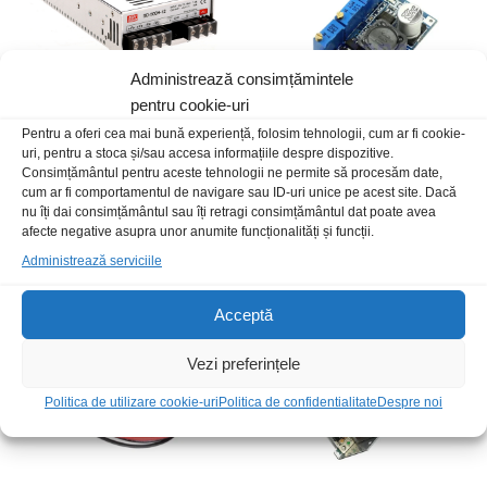
Administrează consimțămintele
pentru cookie-uri
Pentru a oferi cea mai bună experiență, folosim tehnologii, cum ar fi cookie-
uri, pentru a stoca și/sau accesa informațiile despre dispozitive.
Consimțământul pentru aceste tehnologii ne permite să procesăm date,
Convertor DC-DC 72-144V
Convertor DC-DC 4-40V 1.25-
cum ar fi comportamentul de navigare sau ID-uri unice pe acest site. Dacă
12Vdc 40A SD-500H-12
37V 3A step down CC CV
nu îți dai consimțământul sau îți retragi consimțământul dat poate avea
950,00
lei
/Buc
15,00
lei
/Buc
afecte negative asupra unor anumite funcționalități și funcții.
Administrează serviciile
Acceptă
Vezi preferințele
Politica de utilizare cookie-uri
Politica de confidentialitate
Despre noi