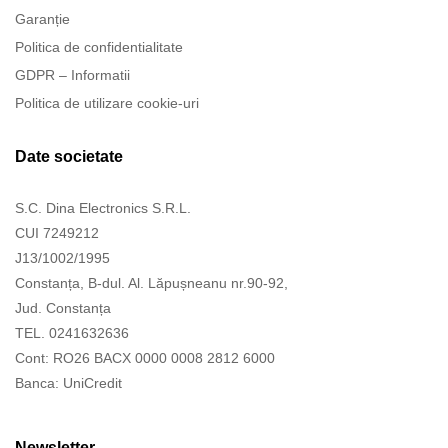
Garanție
Politica de confidentialitate
GDPR – Informatii
Politica de utilizare cookie-uri
Date societate
S.C. Dina Electronics S.R.L.
CUI 7249212
J13/1002/1995
Constanța, B-dul. Al. Lăpușneanu nr.90-92,
Jud. Constanța
TEL. 0241632636
Cont: RO26 BACX 0000 0008 2812 6000
Banca: UniCredit
Newsletter