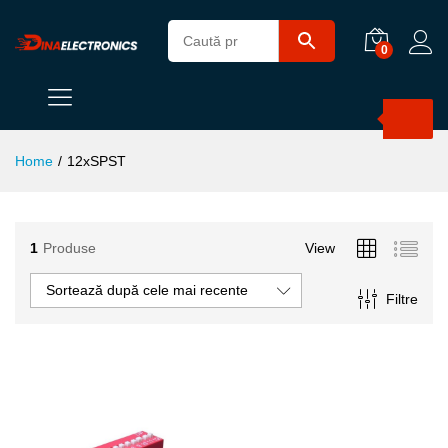
0
Products
search
Home
/
12xSPST
1
Produse
View
Sortează după cele mai recente
Filtre