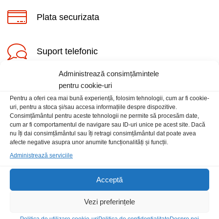
Plata securizata
Suport telefonic
Administrează consimțămintele
ț
ț
pentru cookie-uri
im
xim
Pentru a oferi cea mai bună experiență, folosim tehnologii, cum ar fi cookie-
uri, pentru a stoca și/sau accesa informațiile despre dispozitive.
Consimțământul pentru aceste tehnologii ne permite să procesăm date,
cum ar fi comportamentul de navigare sau ID-uri unice pe acest site. Dacă
Informatii
nu îți dai consimțământul sau îți retragi consimțământul dat poate avea
afecte negative asupra unor anumite funcționalități și funcții.
Contact
Administrează serviciile
Locatia magazinului
Acceptă
Vezi preferințele