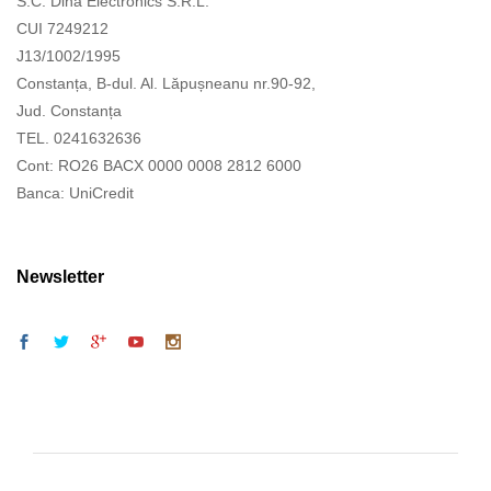
S.C. Dina Electronics S.R.L.
CUI 7249212
J13/1002/1995
Constanța, B-dul. Al. Lăpușneanu nr.90-92,
Jud. Constanța
TEL. 0241632636
Cont: RO26 BACX 0000 0008 2812 6000
Banca: UniCredit
Newsletter