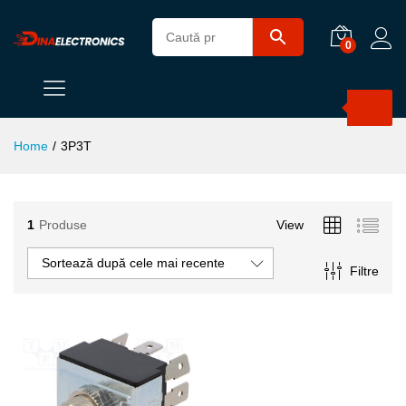
0
Products
search
Home
/
3P3T
1
Produse
View
Sortează după cele mai recente
Filtre