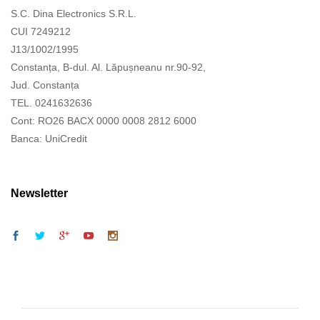
S.C. Dina Electronics S.R.L.
CUI 7249212
J13/1002/1995
Constanța, B-dul. Al. Lăpușneanu nr.90-92,
Jud. Constanța
TEL. 0241632636
Cont: RO26 BACX 0000 0008 2812 6000
Banca: UniCredit
Newsletter