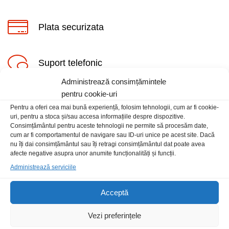
Plata securizata
Suport telefonic
Administrează consimțămintele
pentru cookie-uri
Pentru a oferi cea mai bună experiență, folosim tehnologii, cum ar fi cookie-
uri, pentru a stoca și/sau accesa informațiile despre dispozitive.
Consimțământul pentru aceste tehnologii ne permite să procesăm date,
cum ar fi comportamentul de navigare sau ID-uri unice pe acest site. Dacă
Informatii
nu îți dai consimțământul sau îți retragi consimțământul dat poate avea
afecte negative asupra unor anumite funcționalități și funcții.
Administrează serviciile
Contact
Locatia magazinului
Acceptă
Vezi preferințele