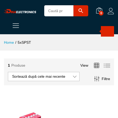
0
Products
search
Home
/
5xSPST
1
Produse
View
Sortează după cele mai recente
Filtre