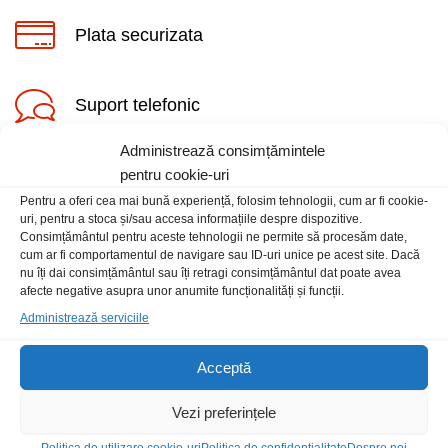
Plata securizata
Suport telefonic
Administrează consimțămintele
ț
ț
pentru cookie-uri
im
xim
Pentru a oferi cea mai bună experiență, folosim tehnologii, cum ar fi cookie-
uri, pentru a stoca și/sau accesa informațiile despre dispozitive.
Consimțământul pentru aceste tehnologii ne permite să procesăm date,
cum ar fi comportamentul de navigare sau ID-uri unice pe acest site. Dacă
Informatii
nu îți dai consimțământul sau îți retragi consimțământul dat poate avea
afecte negative asupra unor anumite funcționalități și funcții.
Contact
Administrează serviciile
Locatia magazinului
Acceptă
Vezi preferințele