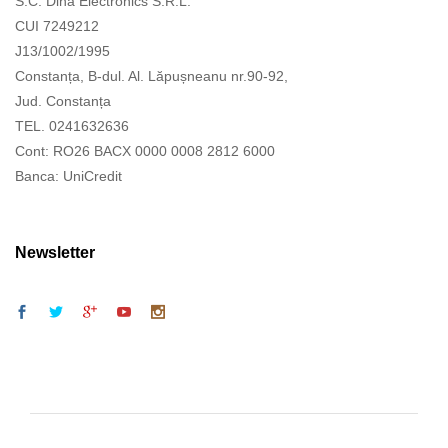
S.C. Dina Electronics S.R.L.
CUI 7249212
J13/1002/1995
Constanța, B-dul. Al. Lăpușneanu nr.90-92,
Jud. Constanța
TEL. 0241632636
Cont: RO26 BACX 0000 0008 2812 6000
Banca: UniCredit
Newsletter