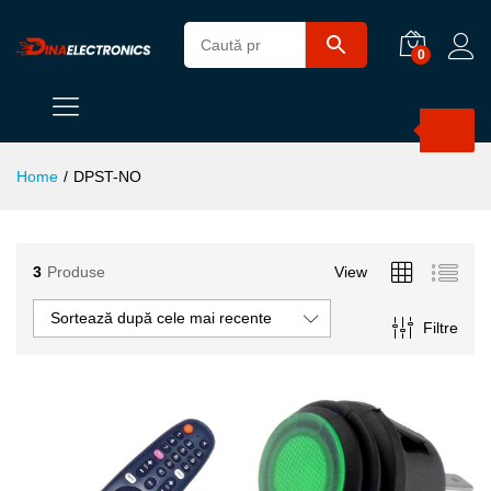
0
Products
search
Home
/
DPST-NO
3
Produse
View
Sortează după cele mai recente
Filtre