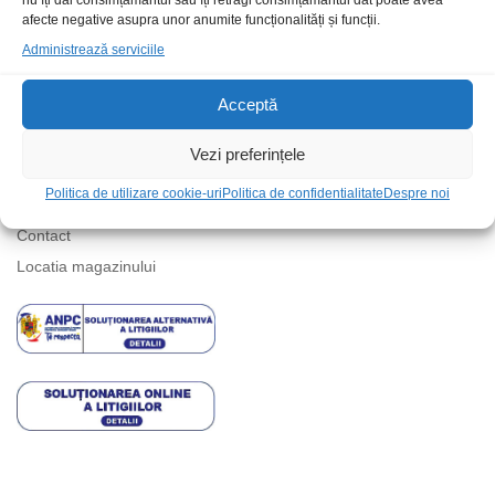
nu îți dai consimțământul sau îți retragi consimțământul dat poate avea
Suport telefonic
afecte negative asupra unor anumite funcționalități și funcții.
Administrează serviciile
Acceptă
Vezi preferințele
Informatii
Politica de utilizare cookie-uri
Politica de confidentialitate
Despre noi
Contact
Locatia magazinului