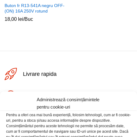
Buton fr R13-541A negru OFF-
(ON) 16A 250V rotund
18,00
lei
/Buc
ț
ț
im
xim
Livrare rapida
Posibilitate retur
Administrează consimțămintele
pentru cookie-uri
Pentru a oferi cea mai bună experiență, folosim tehnologii, cum ar fi cookie-
Plata securizata
uri, pentru a stoca și/sau accesa informațiile despre dispozitive.
Consimțământul pentru aceste tehnologii ne permite să procesăm date,
cum ar fi comportamentul de navigare sau ID-uri unice pe acest site. Dacă