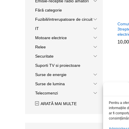
Emisie-receptie radio amatori
Fără categorie
Fuzibili/intrerupatoare de circuit
Comuta
IT
3trept
electri
Motoare electrice
10,0
10,0
Relee
Securitate
Suporti TV si proiectoare
Surse de energie
Surse de lumina
Telecomenzi
Pentru a ofer
ARATĂ MAI MULTE
informațiile
ar fi comport
consimțământu
Administrează