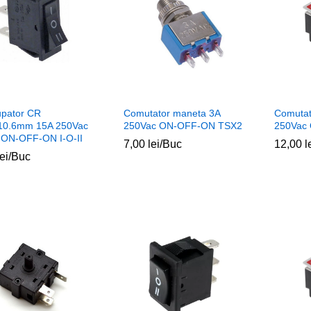
upator CR
Comutator maneta 3A
Comutat
10.6mm 15A 250Vac
250Vac ON-OFF-ON TSX2
250Vac
 ON-OFF-ON I-O-II
7,00
7,00
lei
lei
/Buc
12,00
12,00
l
l
lei
lei
/Buc