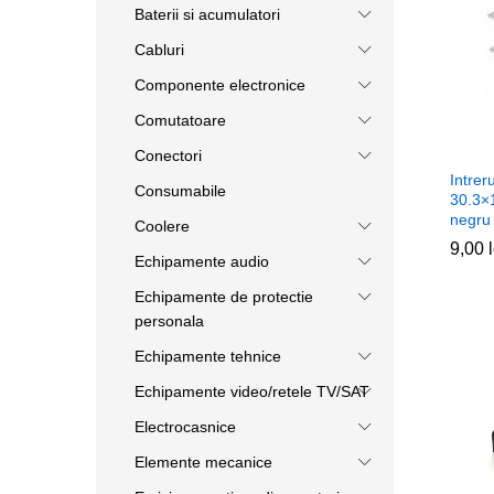
Baterii si acumulatori
Cabluri
Componente electronice
Comutatoare
Conectori
Intrer
Consumabile
30.3×
negru
Coolere
9,00
9,00
Echipamente audio
Echipamente de protectie
personala
Echipamente tehnice
Echipamente video/retele TV/SAT
Electrocasnice
Elemente mecanice