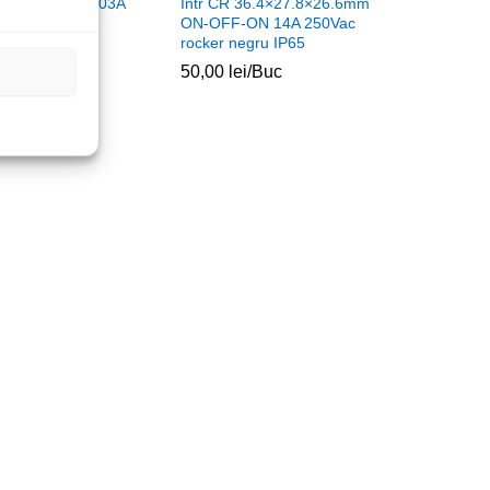
9.2x13mm MRS103A
Intr CR 36.4×27.8×26.6mm
F-ON
ON-OFF-ON 14A 250Vac
rocker negru IP65
/Buc
50,00
50,00
lei
lei
/Buc