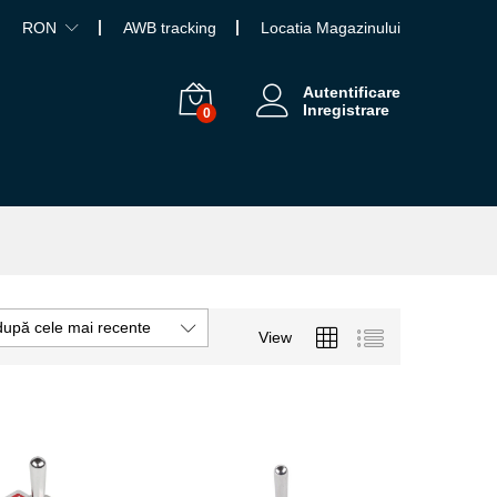
RON
AWB tracking
Locatia Magazinului
Autentificare
Inregistrare
0
după cele mai recente
View