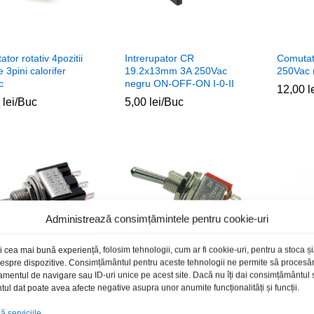
tor rotativ 4pozitii
Intrerupator CR
Comutat
e 3pini calorifer
19.2x13mm 3A 250Vac
250Vac
c
negru ON-OFF-ON I-0-II
12,00
12,00
l
l
0
0
lei
lei
/Buc
5,00
5,00
lei
lei
/Buc
Administrează consimțămintele pentru cookie-uri
i cea mai bună experiență, folosim tehnologii, cum ar fi cookie-uri, pentru a stoca 
 despre dispozitive. Consimțământul pentru aceste tehnologii ne permite să proces
amentul de navigare sau ID-uri unice pe acest site. Dacă nu îți dai consimțământul sa
l dat poate avea afecte negative asupra unor anumite funcționalități și funcții.
 serviciile