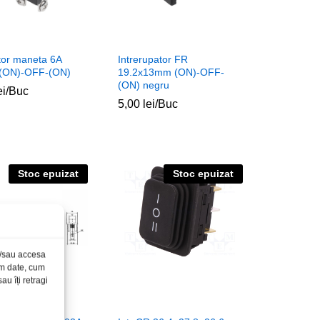
or maneta 6A
Intrerupator FR
 (ON)-OFF-(ON)
19.2x13mm (ON)-OFF-
(ON) negru
ei
ei
/Buc
5,00
5,00
lei
lei
/Buc
Stoc epuizat
Stoc epuizat
și/sau accesa
ăm date, cum
u îți retragi