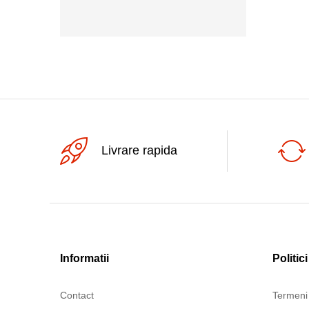
250Vac
15A
16A
2A
3A
6A
Livrare rapida
Informatii
Politici
Contact
Termeni 