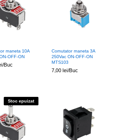
or maneta 10A
Comutator maneta 3A
 ON-OFF-ON
250Vac ON-OFF-ON
MTS103
ei
ei
/Buc
7,00
7,00
lei
lei
/Buc
Stoc epuizat