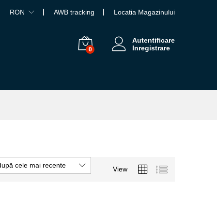
RON
AWB tracking
Locatia Magazinului
Autentificare
Inregistrare
0
după cele mai recente
View