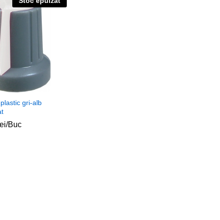
Stoc epuizat
plastic gri-alb
at
lei
lei
/Buc