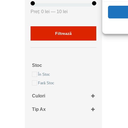
Preț
Preț
Preț:
0 lei
—
10 lei
minim
maxim
Filtrează
Stoc
În Stoc
Fară Stoc
Culori
Gri/Alb
Tip Ax
6mm moletat