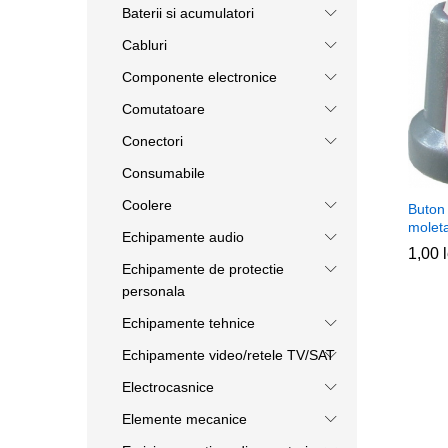
Baterii si acumulatori
Cabluri
Componente electronice
Comutatoare
Conectori
Consumabile
Coolere
Buton 
molet
Echipamente audio
1,00
1,00
Echipamente de protectie
personala
Echipamente tehnice
Echipamente video/retele TV/SAT
Electrocasnice
Elemente mecanice