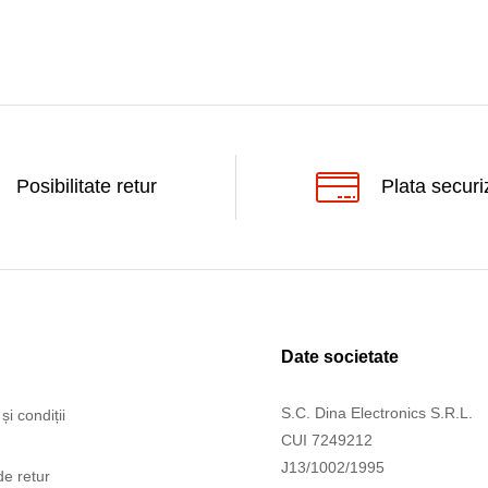
Posibilitate retur
Plata securi
Date societate
S.C. Dina Electronics S.R.L.
și condiții
CUI 7249212
J13/1002/1995
de retur