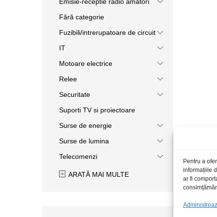
Emisie-receptie radio amatori
Fără categorie
Fuzibili/intrerupatoare de circuit
IT
Motoare electrice
Relee
Securitate
Suporti TV si proiectoare
Surse de energie
Surse de lumina
Telecomenzi
Pentru a ofer
informațiile
ARATĂ MAI MULTE
ar fi comport
consimțământu
Administrează