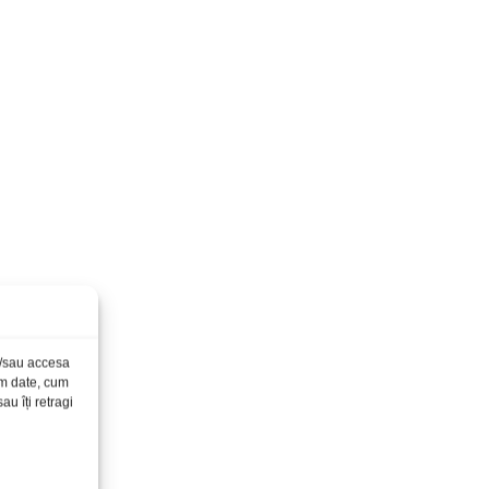
și/sau accesa
ăm date, cum
u îți retragi