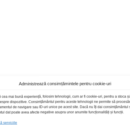
Administrează consimțămintele pentru cookie-uri
i cea mai bună experiență, folosim tehnologii, cum ar fi cookie-uri, pentru a stoca 
 despre dispozitive. Consimțământul pentru aceste tehnologii ne permite să proces
amentul de navigare sau ID-uri unice pe acest site. Dacă nu îți dai consimțământul sa
l dat poate avea afecte negative asupra unor anumite funcționalități și funcții.
 serviciile