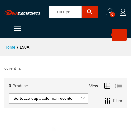
0
Products
search
Home
/
150A
curent_a
3
Produse
View
Sortează după cele mai recente
Filtre