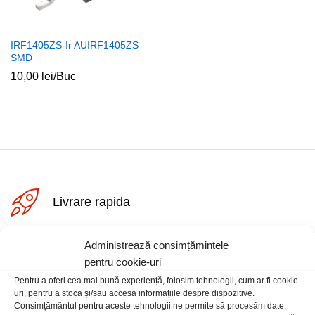
IRF1405ZS-Ir AUIRF1405ZS
SMD
10,00
lei
/Buc
ț
ț
im
xim
Livrare rapida
Administrează consimțămintele
Posibilitate retur
pentru cookie-uri
Pentru a oferi cea mai bună experiență, folosim tehnologii, cum ar fi cookie-
uri, pentru a stoca și/sau accesa informațiile despre dispozitive.
Plata securizata
Consimțământul pentru aceste tehnologii ne permite să procesăm date,