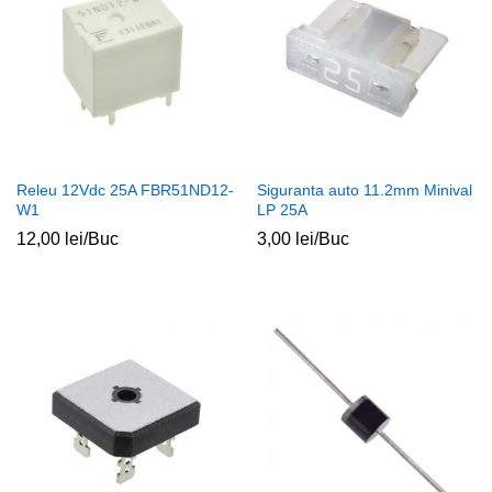
Releu 12Vdc 25A FBR51ND12-
Siguranta auto 11.2mm Minival
W1
LP 25A
12,00
lei
/Buc
3,00
lei
/Buc