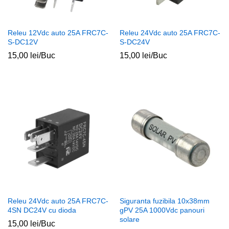
Releu 12Vdc auto 25A FRC7C-
Releu 24Vdc auto 25A FRC7C-
S-DC12V
S-DC24V
15,00
lei
/Buc
15,00
lei
/Buc
ț
ț
im
xim
Releu 24Vdc auto 25A FRC7C-
Siguranta fuzibila 10x38mm
4SN DC24V cu dioda
gPV 25A 1000Vdc panouri
solare
15,00
lei
/Buc