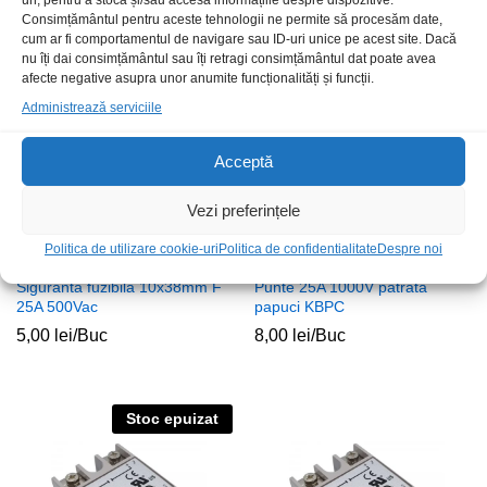
uri, pentru a stoca și/sau accesa informațiile despre dispozitive.
Consimțământul pentru aceste tehnologii ne permite să procesăm date,
cum ar fi comportamentul de navigare sau ID-uri unice pe acest site. Dacă
nu îți dai consimțământul sau îți retragi consimțământul dat poate avea
Stoc epuizat
afecte negative asupra unor anumite funcționalități și funcții.
Administrează serviciile
Acceptă
Vezi preferințele
Politica de utilizare cookie-uri
Politica de confidentialitate
Despre noi
Siguranta fuzibila 10x38mm F
Punte 25A 1000V patrata
25A 500Vac
papuci KBPC
5,00
lei
/Buc
8,00
lei
/Buc
Stoc epuizat