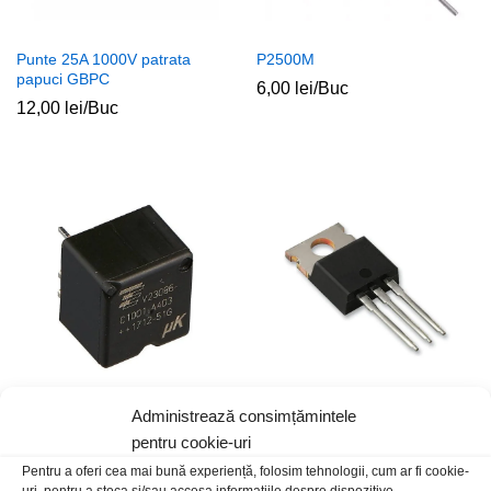
Punte 25A 1000V patrata
P2500M
papuci GBPC
6,00
lei
/Buc
12,00
lei
/Buc
Administrează consimțămintele
Releu 12Vdc auto 25A V23086-
BTA24-800BWRG
C1001-A403
pentru cookie-uri
15,00
lei
/Buc
20,00
lei
/Buc
Pentru a oferi cea mai bună experiență, folosim tehnologii, cum ar fi cookie-