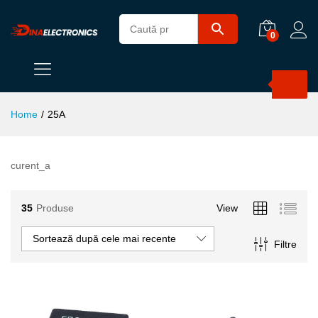
0
Products
search
Home
/
25A
curent_a
35
Produse
View
Sortează după cele mai recente
Filtre