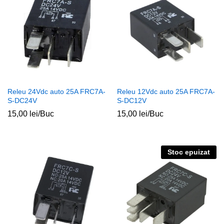
Releu 24Vdc auto 25A FRC7A-
Releu 12Vdc auto 25A FRC7A-
S-DC24V
S-DC12V
15,00
lei
/Buc
15,00
lei
/Buc
Stoc epuizat