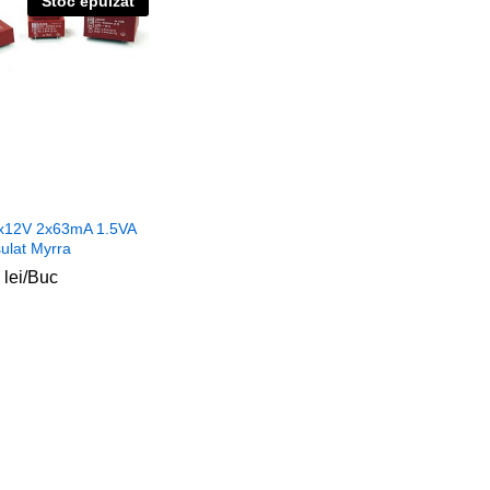
Stoc epuizat
2x12V 2x63mA 1.5VA
ulat Myrra
0
0
lei
lei
/Buc