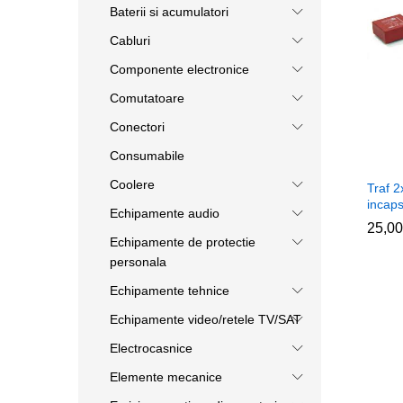
Baterii si acumulatori
Cabluri
Componente electronice
Comutatoare
Conectori
Consumabile
Coolere
Traf 
incaps
Echipamente audio
25,0
25,0
Echipamente de protectie
personala
Echipamente tehnice
Echipamente video/retele TV/SAT
Electrocasnice
Elemente mecanice