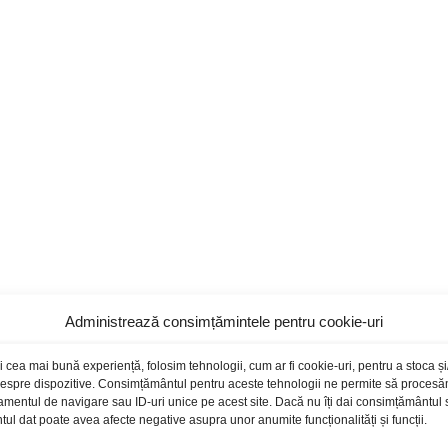
Administrează consimțămintele pentru cookie-uri
i cea mai bună experiență, folosim tehnologii, cum ar fi cookie-uri, pentru a stoca 
 despre dispozitive. Consimțământul pentru aceste tehnologii ne permite să proces
amentul de navigare sau ID-uri unice pe acest site. Dacă nu îți dai consimțământul sa
l dat poate avea afecte negative asupra unor anumite funcționalități și funcții.