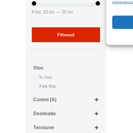
Administrează
Preț
Preț
Preț:
20 lei
—
30 lei
minim
maxim
Filtrează
Stoc
În Stoc
Fară Stoc
Curent (A)
2x63mA
Destinatie
Retea 230Vac
Tensiune