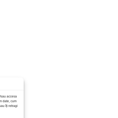
și/sau accesa
ăm date, cum
u îți retragi