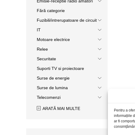
Emisie-receptie radio amatori
Fără categorie
Fuzibili/intrerupatoare de circuit
IT
Motoare electrice
Relee
Securitate
Suporti TV si proiectoare
Surse de energie
Surse de lumina
Telecomenzi
ARATĂ MAI MULTE
Pentru a ofer
informațiile
ar fi comport
consimțământu