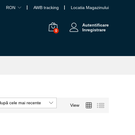
RON
AWB tracking
Locatia Magazinului
Autentificare
Inregistrare
0
după cele mai recente
View