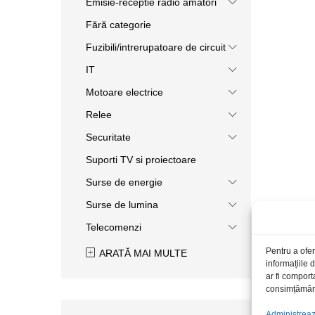
Emisie-receptie radio amatori
Fără categorie
Fuzibili/intrerupatoare de circuit
IT
Motoare electrice
Relee
Securitate
Suporti TV si proiectoare
Surse de energie
Surse de lumina
Telecomenzi
Pentru a ofer
ARATĂ MAI MULTE
informațiile
ar fi comport
consimțământu
Administrează