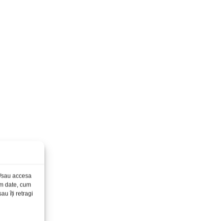
și/sau accesa
ăm date, cum
u îți retragi