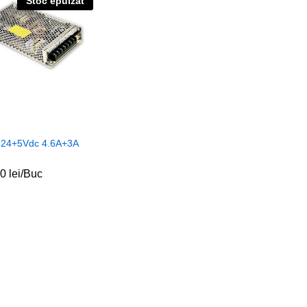
Stoc epuizat
 24+5Vdc 4.6A+3A
00
00
lei
lei
/Buc