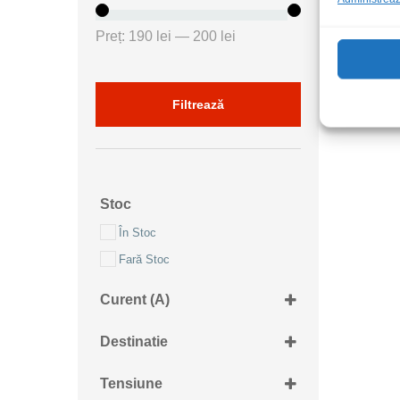
Preț
Preț
Preț:
190 lei
—
200 lei
minim
maxim
Filtrează
Stoc
În Stoc
Fară Stoc
Curent (A)
3+4.6A
Destinatie
Retea 230Vac
Tensiune