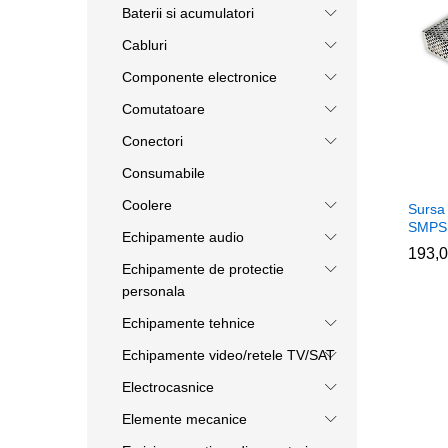
Baterii si acumulatori
Cabluri
Componente electronice
Comutatoare
Conectori
Consumabile
Coolere
Sursa
SMPS
Echipamente audio
193,
193,
Echipamente de protectie
personala
Echipamente tehnice
Echipamente video/retele TV/SAT
Electrocasnice
Elemente mecanice