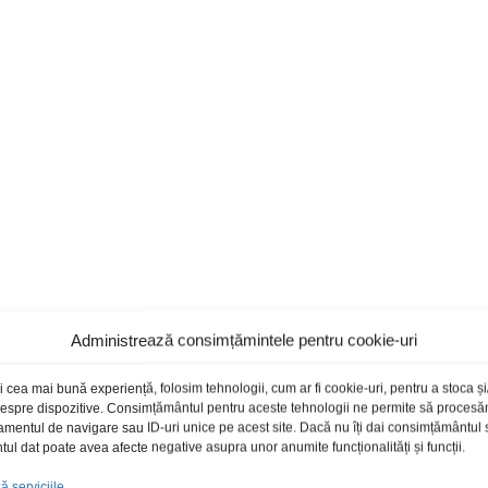
Administrează consimțămintele pentru cookie-uri
i cea mai bună experiență, folosim tehnologii, cum ar fi cookie-uri, pentru a stoca 
 despre dispozitive. Consimțământul pentru aceste tehnologii ne permite să proces
amentul de navigare sau ID-uri unice pe acest site. Dacă nu îți dai consimțământul sa
l dat poate avea afecte negative asupra unor anumite funcționalități și funcții.
 serviciile