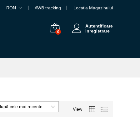
RON
AWB tracking
Locatia Magazinului
Autentificare
Inregistrare
0
după cele mai recente
View