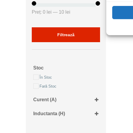
Preț
Preț
Preț:
0 lei
—
10 lei
minim
maxim
Filtrează
Stoc
În Stoc
Fară Stoc
Curent (A)
370mA
Inductanta (H)
10uH