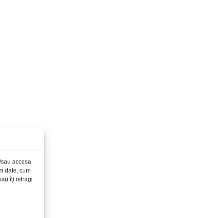
și/sau accesa
ăm date, cum
u îți retragi