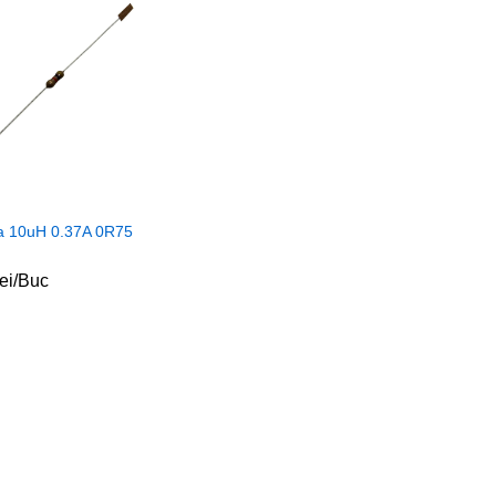
a 10uH 0.37A 0R75
lei
lei
/Buc