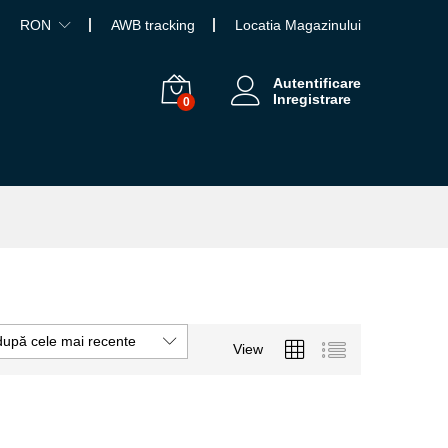
RON
AWB tracking
Locatia Magazinului
Autentificare
Inregistrare
0
după cele mai recente
View