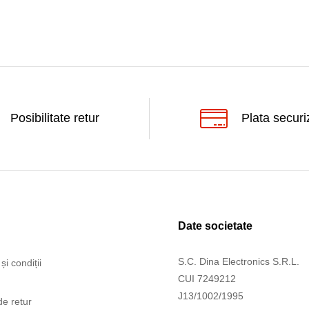
Posibilitate retur
Plata securi
Date societate
S.C. Dina Electronics S.R.L.
și condiții
CUI 7249212
J13/1002/1995
de retur