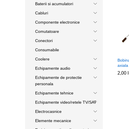
Baterii si acumulatori
Cabluri
Componente electronice
Comutatoare
Conectori
Consumabile
Coolere
Bobin
axiala
Echipamente audio
2,00
2,00
Echipamente de protectie
personala
Echipamente tehnice
Echipamente video/retele TV/SAT
Electrocasnice
Elemente mecanice