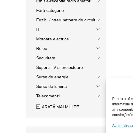
Emisie-receptie radio amatori
Fără categorie
Fuzibili/intrerupatoare de circuit
IT
Motoare electrice
Relee
Securitate
Suporti TV si proiectoare
Surse de energie
Surse de lumina
Telecomenzi
Pentru a ofer
informațiile
ARATĂ MAI MULTE
ar fi comport
consimțământu
Administrează