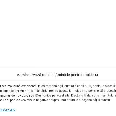
Administrează consimțămintele pentru cookie-uri
i cea mai bună experiență, folosim tehnologii, cum ar fi cookie-uri, pentru a stoca 
 despre dispozitive. Consimțământul pentru aceste tehnologii ne permite să proces
amentul de navigare sau ID-uri unice pe acest site. Dacă nu îți dai consimțământul sa
l dat poate avea afecte negative asupra unor anumite funcționalități și funcții.
 serviciile