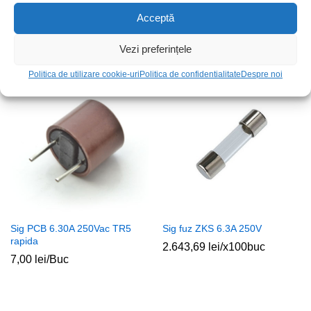
Sig fuz ZGS 6.3A 250Vac
Soclu sig 5x20mm BE1Z3X
Acceptă
5,00
lei
/Buc
139,95
lei
/Buc
Vezi preferințele
Politica de utilizare cookie-uri
Politica de confidentialitate
Despre noi
Stoc epuizat
Sig PCB 6.30A 250Vac TR5
Sig fuz ZKS 6.3A 250V
rapida
2.643,69
lei
/x100buc
7,00
lei
/Buc