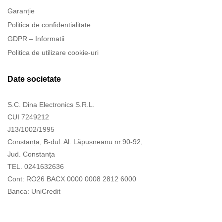
Garanție
Politica de confidentialitate
GDPR – Informatii
Politica de utilizare cookie-uri
Date societate
S.C. Dina Electronics S.R.L.
CUI 7249212
J13/1002/1995
Constanța, B-dul. Al. Lăpușneanu nr.90-92,
Jud. Constanța
TEL. 0241632636
Cont: RO26 BACX 0000 0008 2812 6000
Banca: UniCredit