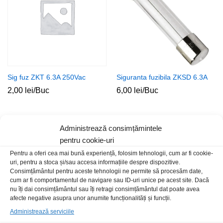
Sig fuz ZKT 6.3A 250Vac
Siguranta fuzibila ZKSD 6.3A
2,00
lei
/Buc
6,00
lei
/Buc
Administrează consimțămintele
Stoc epuizat
Stoc epuizat
pentru cookie-uri
Pentru a oferi cea mai bună experiență, folosim tehnologii, cum ar fi cookie-
uri, pentru a stoca și/sau accesa informațiile despre dispozitive.
Consimțământul pentru aceste tehnologii ne permite să procesăm date,
cum ar fi comportamentul de navigare sau ID-uri unice pe acest site. Dacă
nu îți dai consimțământul sau îți retragi consimțământul dat poate avea
afecte negative asupra unor anumite funcționalități și funcții.
Administrează serviciile