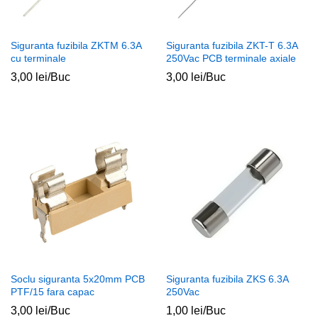
Siguranta fuzibila ZKTM 6.3A
Siguranta fuzibila ZKT-T 6.3A
cu terminale
250Vac PCB terminale axiale
3,00
lei
/Buc
3,00
lei
/Buc
ț
ț
im
xim
Soclu siguranta 5x20mm PCB
Siguranta fuzibila ZKS 6.3A
PTF/15 fara capac
250Vac
3,00
lei
/Buc
1,00
lei
/Buc