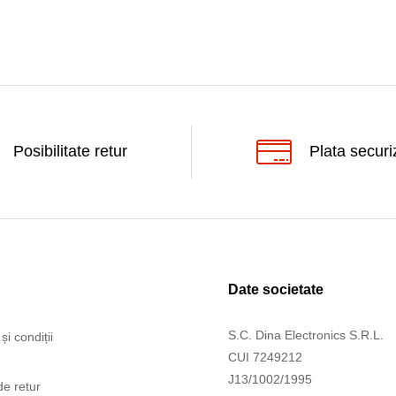
Posibilitate retur
Plata securi
Date societate
S.C. Dina Electronics S.R.L.
și condiții
CUI 7249212
J13/1002/1995
de retur