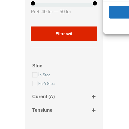
Preț
Preț
Preț:
40 lei
—
50 lei
minim
maxim
Filtrează
Stoc
În Stoc
Fară Stoc
Curent (A)
6mA
Tensiune
3-6.5Vdc