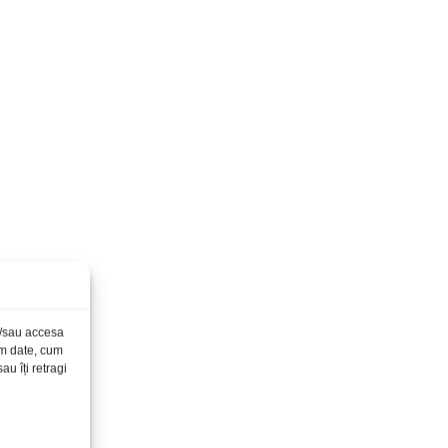
și/sau accesa
ăm date, cum
u îți retragi