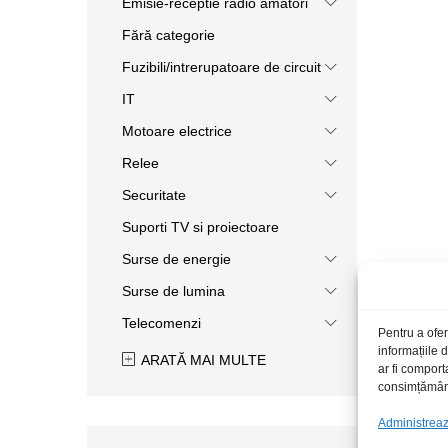
Emisie-receptie radio amatori
Fără categorie
Fuzibili/intrerupatoare de circuit
IT
Motoare electrice
Relee
Securitate
Suporti TV si proiectoare
Surse de energie
Surse de lumina
Telecomenzi
Pentru a ofer
informațiile
ARATĂ MAI MULTE
ar fi comport
consimțământu
Administrează