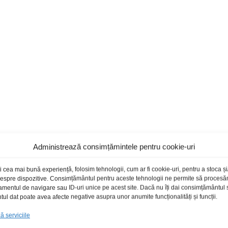
Administrează consimțămintele pentru cookie-uri
i cea mai bună experiență, folosim tehnologii, cum ar fi cookie-uri, pentru a stoca 
 despre dispozitive. Consimțământul pentru aceste tehnologii ne permite să proces
amentul de navigare sau ID-uri unice pe acest site. Dacă nu îți dai consimțământul sa
l dat poate avea afecte negative asupra unor anumite funcționalități și funcții.
 serviciile