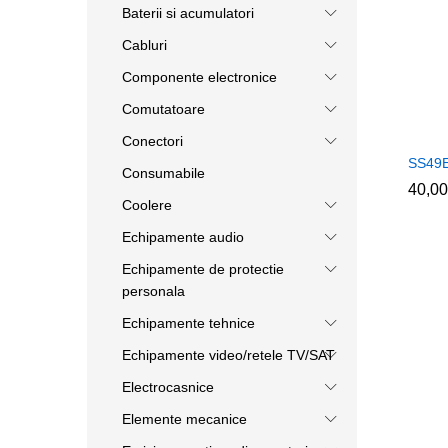
Baterii si acumulatori
Cabluri
Componente electronice
Comutatoare
Conectori
SS49
Consumabile
40,0
40,0
Coolere
Echipamente audio
Echipamente de protectie
personala
Echipamente tehnice
Echipamente video/retele TV/SAT
Electrocasnice
Elemente mecanice