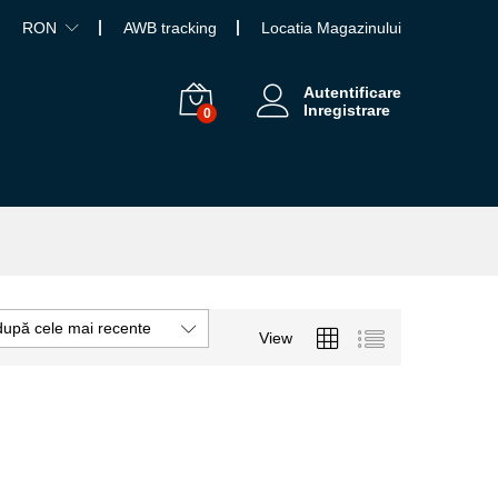
RON
AWB tracking
Locatia Magazinului
Autentificare
Inregistrare
0
după cele mai recente
View