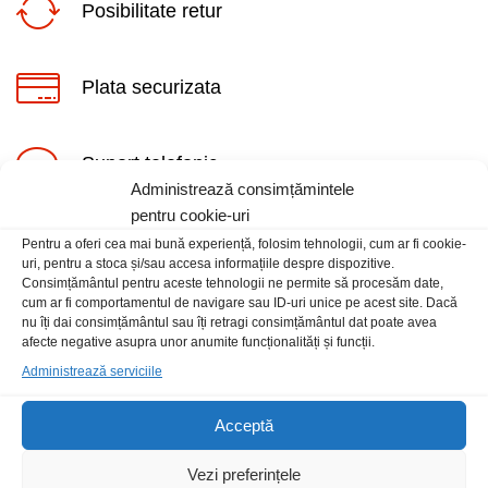
Posibilitate retur
Plata securizata
Suport telefonic
ț
ț
Administrează consimțămintele
im
xim
pentru cookie-uri
Pentru a oferi cea mai bună experiență, folosim tehnologii, cum ar fi cookie-
uri, pentru a stoca și/sau accesa informațiile despre dispozitive.
Consimțământul pentru aceste tehnologii ne permite să procesăm date,
cum ar fi comportamentul de navigare sau ID-uri unice pe acest site. Dacă
nu îți dai consimțământul sau îți retragi consimțământul dat poate avea
Informatii
afecte negative asupra unor anumite funcționalități și funcții.
Administrează serviciile
Contact
Locatia magazinului
Acceptă
Vezi preferințele