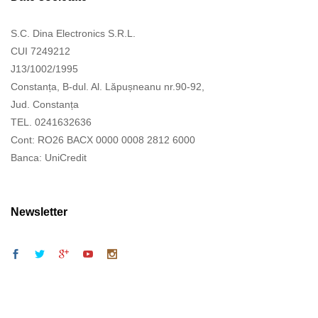
S.C. Dina Electronics S.R.L.
CUI 7249212
J13/1002/1995
Constanța, B-dul. Al. Lăpușneanu nr.90-92,
Jud. Constanța
TEL. 0241632636
Cont: RO26 BACX 0000 0008 2812 6000
Banca: UniCredit
Newsletter