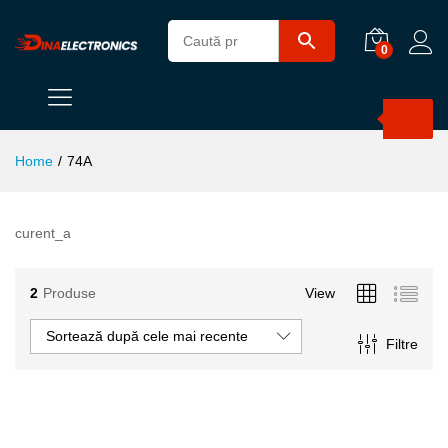
0
Products
search
Home
/
74A
curent_a
2
Produse
View
Sortează după cele mai recente
Filtre