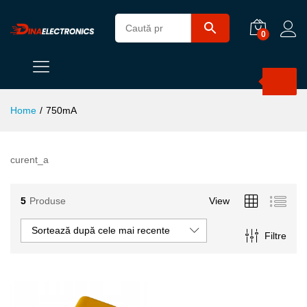
0
Products
search
Home
/
750mA
curent_a
5
Produse
View
Sortează după cele mai recente
Filtre