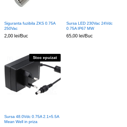
Siguranta fuzibila ZKS 0.75A
Sursa LED 230Vac 24Vdc
250Vac
0.75A IP67 MW
2,00
lei
/Buc
65,00
lei
/Buc
ț
ț
im
xim
Stoc epuizat
Sursa 48.0Vdc 0.75A 2.1×5.5A
Mean Well in priza