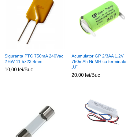
Siguranta PTC 750mA 240Vac
Acumulator GP 2/3AA 1.2V
2.6W 11.5×23.4mm
750mAh Ni-MH cu terminale
„U”
10,00
lei
/Buc
20,00
lei
/Buc