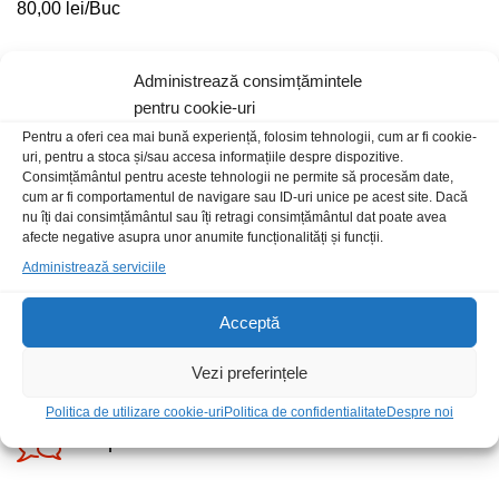
80,00
lei
/Buc
Administrează consimțămintele
pentru cookie-uri
Pentru a oferi cea mai bună experiență, folosim tehnologii, cum ar fi cookie-
uri, pentru a stoca și/sau accesa informațiile despre dispozitive.
Consimțământul pentru aceste tehnologii ne permite să procesăm date,
cum ar fi comportamentul de navigare sau ID-uri unice pe acest site. Dacă
Livrare rapida
nu îți dai consimțământul sau îți retragi consimțământul dat poate avea
afecte negative asupra unor anumite funcționalități și funcții.
Administrează serviciile
Posibilitate retur
Acceptă
Plata securizata
Vezi preferințele
Politica de utilizare cookie-uri
Politica de confidentialitate
Despre noi
Suport telefonic