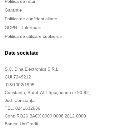
Politica de retur
Garanție
Politica de confidentialitate
GDPR – Informatii
Politica de utilizare cookie-uri
Date societate
S.C. Dina Electronics S.R.L.
CUI 7249212
J13/1002/1995
Constanța, B-dul. Al. Lăpușneanu nr.90-92,
Jud. Constanța
TEL. 0241632636
Cont: RO26 BACX 0000 0008 2812 6000
Banca: UniCredit