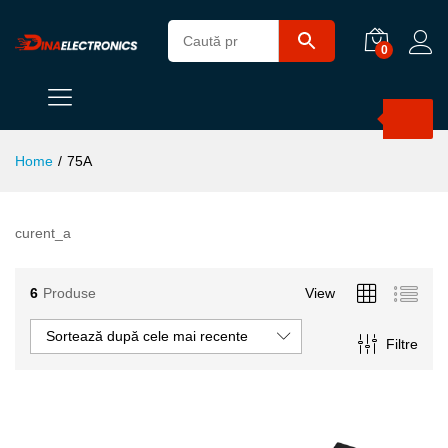
0
Products
search
Home
/
75A
curent_a
6
Produse
View
Sortează după cele mai recente
Filtre