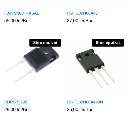
IKW75N60TFKSA1
HGTG30N60A4D
65,00
lei
/Buc
27,00
lei
/Buc
Stoc epuizat
Stoc epuizat
ț
ț
im
xim
RHRG75120
HGTG30N60A4-ON
29,00
lei
/Buc
25,00
lei
/Buc