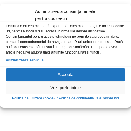
Administrează consimțămintele
pentru cookie-uri
Pentru a oferi cea mai bună experiență, folosim tehnologii, cum ar fi cookie-
uri, pentru a stoca și/sau accesa informațiile despre dispozitive.
Livrare rapida
Consimțământul pentru aceste tehnologii ne permite să procesăm date,
cum ar fi comportamentul de navigare sau ID-uri unice pe acest site. Dacă
nu îți dai consimțământul sau îți retragi consimțământul dat poate avea
afecte negative asupra unor anumite funcționalități și funcții.
Posibilitate retur
Administrează serviciile
Plata securizata
Acceptă
Vezi preferințele
Suport telefonic
Politica de utilizare cookie-uri
Politica de confidentialitate
Despre noi