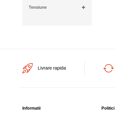
-55...+200grdC
Tensiune
30V
Livrare rapida
Informatii
Politici