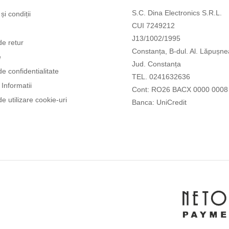
S.C. Dina Electronics S.R.L.
și condiții
CUI 7249212
J13/1002/1995
de retur
Constanța, B-dul. Al. Lăpușne
e
Jud. Constanța
de confidentialitate
TEL. 0241632636
Informatii
Cont: RO26 BACX 0000 0008
de utilizare cookie-uri
Banca: UniCredit