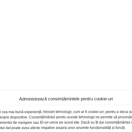
Administrează consimțămintele pentru cookie-uri
i cea mai bună experiență, folosim tehnologii, cum ar fi cookie-uri, pentru a stoca 
 despre dispozitive. Consimțământul pentru aceste tehnologii ne permite să proces
amentul de navigare sau ID-uri unice pe acest site. Dacă nu îți dai consimțământul sa
l dat poate avea afecte negative asupra unor anumite funcționalități și funcții.