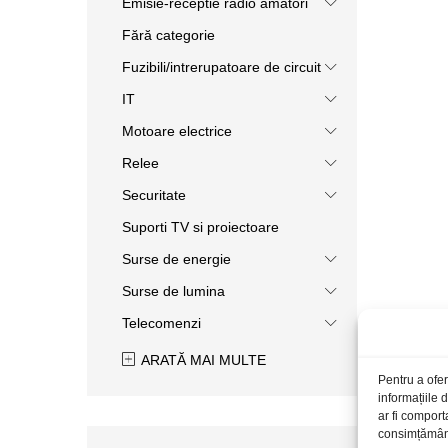
Emisie-receptie radio amatori
Fără categorie
Fuzibili/intrerupatoare de circuit
IT
Motoare electrice
Relee
Securitate
Suporti TV si proiectoare
Surse de energie
Surse de lumina
Telecomenzi
ARATĂ MAI MULTE
Pentru a ofer
informațiile
ar fi comport
consimțământu