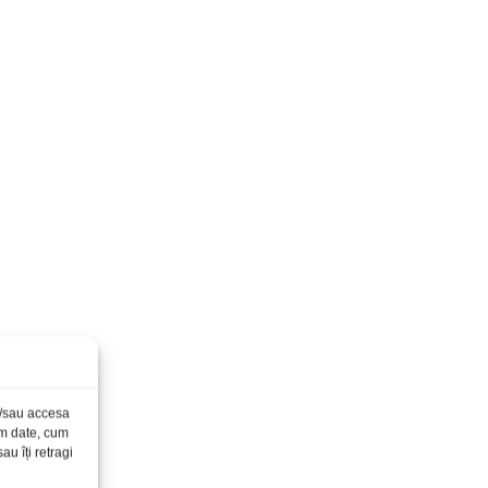
și/sau accesa
ăm date, cum
u îți retragi