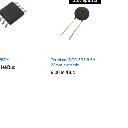
Stoc epuizat
2BDY
Termistor NTC 3R3 9.5A
23mm protectie
0
0
lei
lei
/Buc
9,00
9,00
lei
lei
/Buc