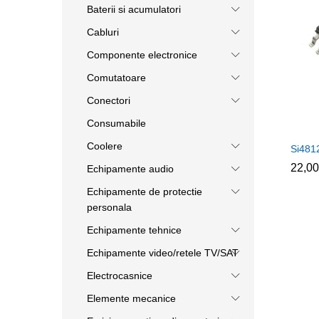
Baterii si acumulatori
Cabluri
Componente electronice
Comutatoare
Conectori
Consumabile
Coolere
Si481
22,0
22,0
Echipamente audio
Echipamente de protectie
personala
Echipamente tehnice
Echipamente video/retele TV/SAT
Electrocasnice
Elemente mecanice