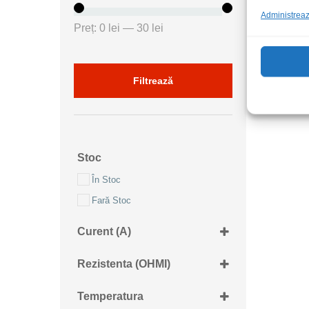
Administrează
Preț
Preț
Preț:
0 lei
—
30 lei
minim
maxim
Filtrează
Stoc
În Stoc
Fară Stoc
Curent (A)
9.5A
Rezistenta (OHMI)
3R3
Temperatura