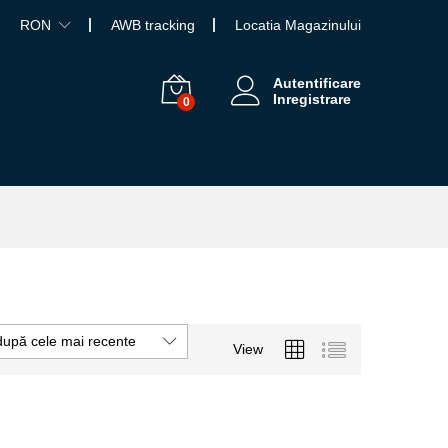
RON
AWB tracking
Locatia Magazinului
Autentificare
Inregistrare
0
după cele mai recente
View