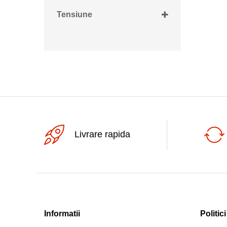
1000VA
Tensiune
160VA
230Vac
24Vac
Livrare rapida
Informatii
Politici