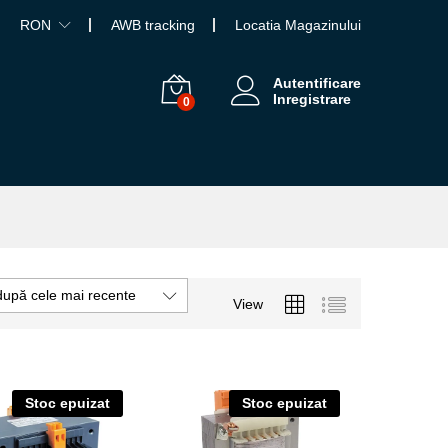
RON
AWB tracking
Locatia Magazinului
Autentificare
Inregistrare
0
după cele mai recente
View
Stoc epuizat
Stoc epuizat