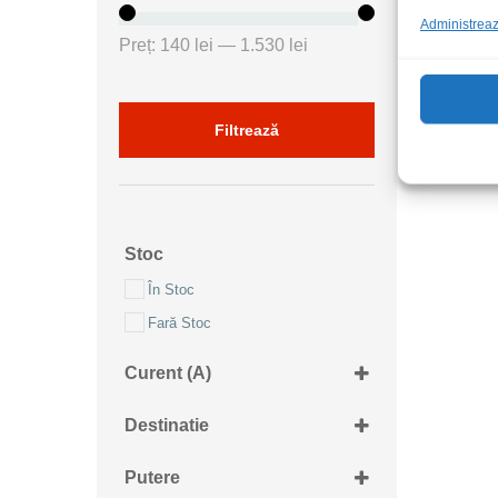
Administrează
Preț
Preț
Preț:
140 lei
—
1.530 lei
minim
maxim
Filtrează
Stoc
În Stoc
Fară Stoc
Curent (A)
350mA
Destinatie
80mA
400Vac
830mA
Putere