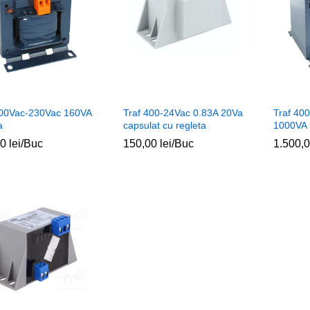
400Vac-230Vac 160VA
Traf 400-24Vac 0.83A 20Va
Traf 40
a
capsulat cu regleta
1000VA 
00
00
lei
lei
/Buc
150,00
150,00
lei
lei
/Buc
1.500,
1.500,