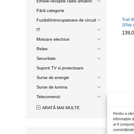
Emisie-receptie radio amatori
Fără categorie
Traf 
Fuzibili/intrerupatoare de circuit
20Va c
IT
139,
139,
Motoare electrice
Relee
Securitate
Suporti TV si proiectoare
Surse de energie
Surse de lumina
Telecomenzi
ARATĂ MAI MULTE
Pentru a ofer
informațiile
ar fi comport
consimțământu