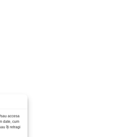
și/sau accesa
ăm date, cum
u îți retragi