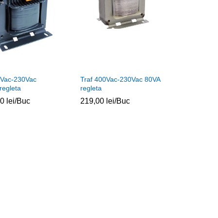
0Vac-230Vac
Traf 400Vac-230Vac 80VA
regleta
regleta
00
00
lei
lei
/Buc
219,00
219,00
lei
lei
/Buc