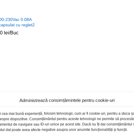
400-230Vac 0.08A
apsulat cu reglet2
00
00
lei
lei
/Buc
Administrează consimțămintele pentru cookie-uri
i cea mai bună experiență, folosim tehnologii, cum ar fi cookie-uri, pentru a stoca 
 despre dispozitive. Consimțământul pentru aceste tehnologii ne permite să proces
amentul de navigare sau ID-uri unice pe acest site. Dacă nu îți dai consimțământul sa
l dat poate avea afecte negative asupra unor anumite funcționalități și funcții.