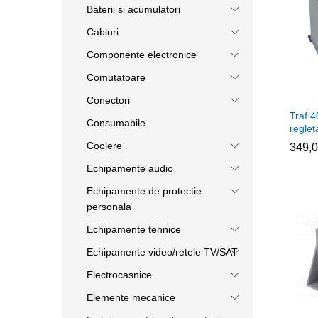
Baterii si acumulatori
Cabluri
Componente electronice
Comutatoare
Conectori
Traf 
Consumabile
reglet
Coolere
349,
349,
Echipamente audio
Echipamente de protectie
personala
Echipamente tehnice
Echipamente video/retele TV/SAT
Electrocasnice
Elemente mecanice