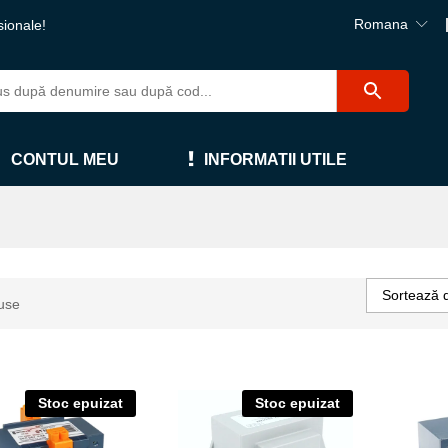
Romana
sionale!
CONTUL MEU
INFORMATII UTILE
Sortează 
use
Stoc epuizat
Stoc epuizat