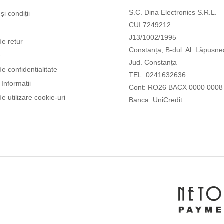
S.C. Dina Electronics S.R.L.
și condiții
CUI 7249212
J13/1002/1995
de retur
Constanța, B-dul. Al. Lăpușne
e
Jud. Constanța
de confidentialitate
TEL. 0241632636
Informatii
Cont: RO26 BACX 0000 0008
de utilizare cookie-uri
Banca: UniCredit