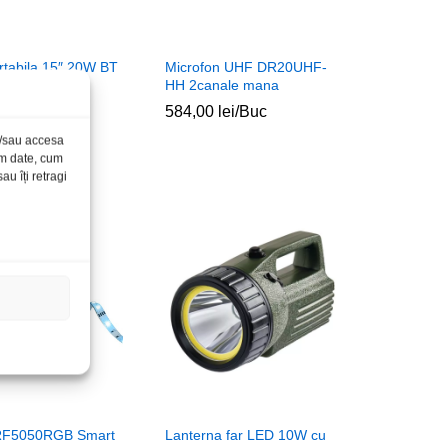
rtabila 15″ 20W BT
Microfon UHF DR20UHF-
mic VHF Alien
HH 2canale mana
584,00
584,00
lei
lei
/Buc
lei
lei
/Buc
și/sau accesa
ăm date, cum
u îți retragi
F5050RGB Smart
Lanterna far LED 10W cu