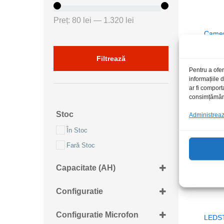
Preț
Preț
Preț:
80 lei
—
1.320 lei
minim
maxim
Camer
Kruge
C200 
Filtrează
189,
189,
Pentru a ofer
informațiile
ar fi comport
consimțământu
Stoc
Administrează
În Stoc
Fară Stoc
Capacitate (AH)
4Ah
Configuratie
UHF
Configuratie Microfon
LEDS