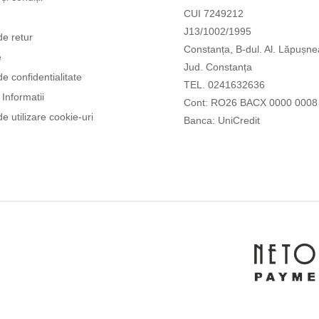
CUI 7249212
J13/1002/1995
de retur
Constanța, B-dul. Al. Lăpușne
e
Jud. Constanța
de confidentialitate
TEL. 0241632636
Informatii
Cont: RO26 BACX 0000 0008
de utilizare cookie-uri
Banca: UniCredit