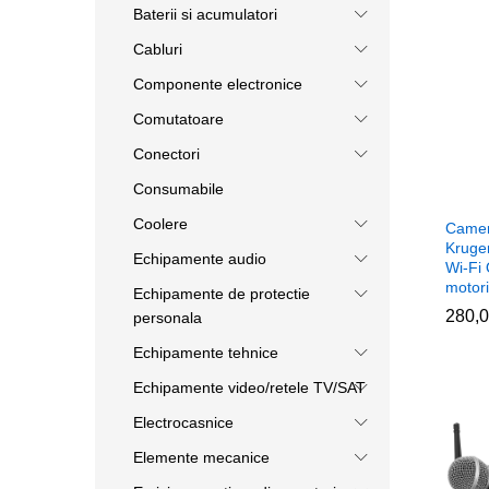
Baterii si acumulatori
Cabluri
Componente electronice
Comutatoare
Conectori
Consumabile
Coolere
Camer
Kruge
Echipamente audio
Wi-Fi
motor
Echipamente de protectie
280,
280,
personala
Echipamente tehnice
Echipamente video/retele TV/SAT
Electrocasnice
Elemente mecanice