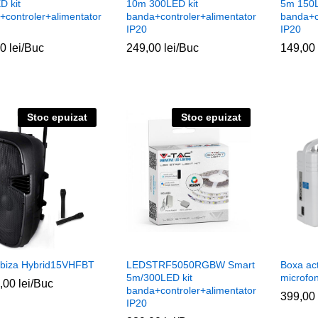
D kit
10m 300LED kit
5m 150L
+controler+alimentator
banda+controler+alimentator
banda+c
IP20
IP20
00
00
lei
lei
/Buc
249,00
249,00
lei
lei
/Buc
149,00
149,00
Stoc epuizat
Stoc epuizat
Ibiza Hybrid15VHFBT
LEDSTRF5050RGBW Smart
Boxa act
5m/300LED kit
microfo
9,00
9,00
lei
lei
/Buc
banda+controler+alimentator
399,00
399,00
IP20