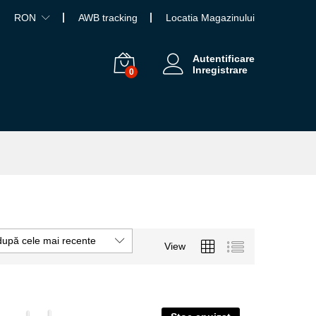
RON
AWB tracking
Locatia Magazinului
Autentificare
Inregistrare
0
după cele mai recente
View