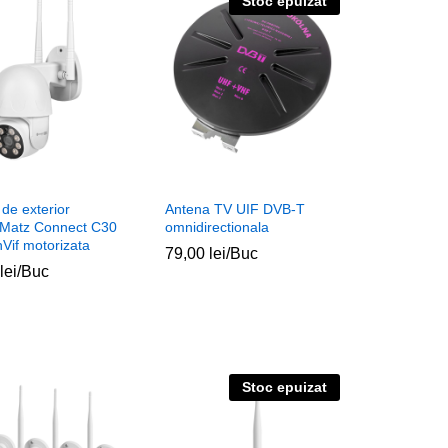
Stoc epuizat
de exterior
Antena TV UIF DVB-T
Matz Connect C30
omnidirectionala
Vif motorizata
79,00
79,00
lei
lei
/Buc
lei
lei
/Buc
Stoc epuizat