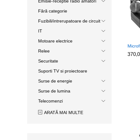
Emisie-receptie radio amatori
Fără categorie
Fuzibili/intrerupatoare de circuit
IT
Motoare electrice
Micro
Relee
370,
370,
Securitate
Suporti TV si proiectoare
Surse de energie
Surse de lumina
Telecomenzi
ARATĂ MAI MULTE