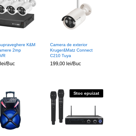
supraveghere K&M
Camera de exterior
camere 2mp
Kruger&Matz Connect
NVR
C210 Tuya
lei
lei
/Buc
199,00
199,00
lei
lei
/Buc
Stoc epuizat