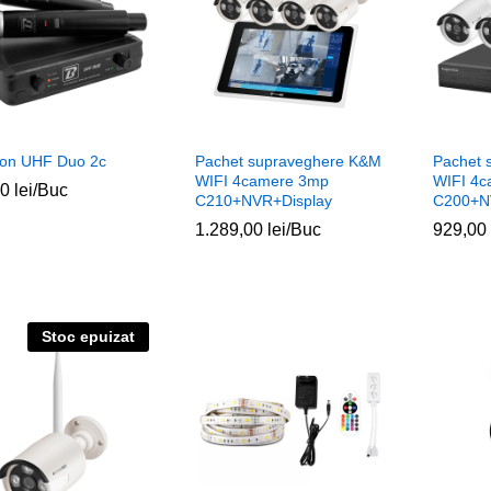
fon UHF Duo 2c
Pachet supraveghere K&M
Pachet 
WIFI 4camere 3mp
WIFI 4
00
00
lei
lei
/Buc
C210+NVR+Display
C200+
1.289,00
1.289,00
lei
lei
/Buc
929,00
929,00
Stoc epuizat