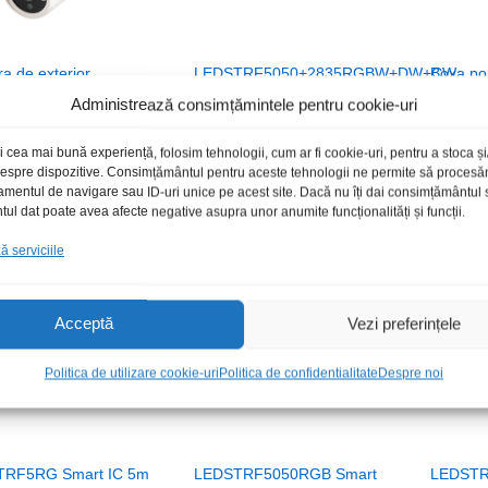
a de exterior
LEDSTRF5050+2835RGBW+DW+CW
Boxa po
r&Matz Connect
Smart 5m/300LED kit
USB SD 
Administrează consimțămintele pentru cookie-uri
Tuya
banda+controler+alimentator IP20
1531
00
00
lei
lei
/Buc
385,00
385,00
lei
lei
/Buc
449,00
449,00
i cea mai bună experiență, folosim tehnologii, cum ar fi cookie-uri, pentru a stoca 
 despre dispozitive. Consimțământul pentru aceste tehnologii ne permite să proces
amentul de navigare sau ID-uri unice pe acest site. Dacă nu îți dai consimțământul sa
l dat poate avea afecte negative asupra unor anumite funcționalități și funcții.
 serviciile
Acceptă
Vezi preferințele
Politica de utilizare cookie-uri
Politica de confidentialitate
Despre noi
TRF5RG Smart IC 5m
LEDSTRF5050RGB Smart
LEDSTR