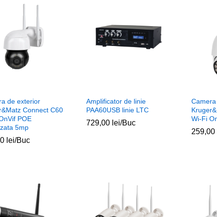
a de exterior
Amplificator de linie
Camera 
r&Matz Connect C60
PAA60USB linie LTC
Kruger&
 OnVif POE
Wi-Fi On
729,00
729,00
lei
lei
/Buc
izata 5mp
259,00
259,00
00
00
lei
lei
/Buc