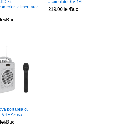
ED kit
acumulator 6V 4Ah
ontroler+alimentator
219,00
219,00
lei
lei
/Buc
lei
lei
/Buc
iva portabila cu
n VHF Azusa
lei
lei
/Buc