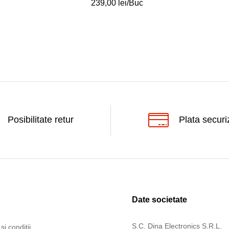
239,00
239,00
lei
lei
/Buc
Posibilitate retur
Plata securi
Date societate
S.C. Dina Electronics S.R.L.
și condiții