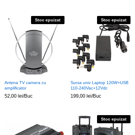
Stoc epuizat
Stoc epuizat
Antena TV camera cu
Sursa univ Laptop 120W+USB
amplificator
110-240Vac+12Vdc
52,00
lei
/Buc
199,00
lei
/Buc
Stoc epuizat