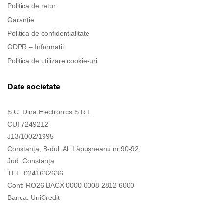
Politica de retur
Garanție
Politica de confidentialitate
GDPR – Informatii
Politica de utilizare cookie-uri
Date societate
S.C. Dina Electronics S.R.L.
CUI 7249212
J13/1002/1995
Constanța, B-dul. Al. Lăpușneanu nr.90-92,
Jud. Constanța
TEL. 0241632636
Cont: RO26 BACX 0000 0008 2812 6000
Banca: UniCredit