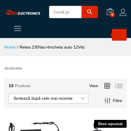
0
Products
search
Home
/
Retea 230Vac+bricheta auto 12Vdc
destinatie
13
Produse
View
Sortează după cele mai recente
Filtre
Stoc epuizat