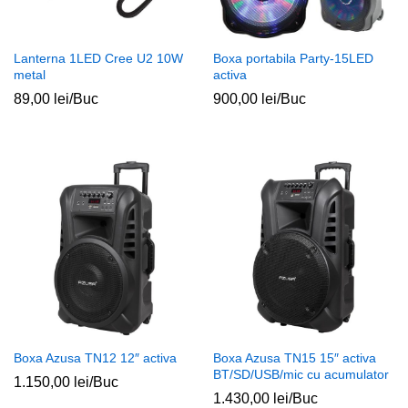
Lanterna 1LED Cree U2 10W
Boxa portabila Party-15LED
metal
activa
89,00
lei
/Buc
900,00
lei
/Buc
ț
ț
im
xim
Boxa Azusa TN12 12″ activa
Boxa Azusa TN15 15″ activa
BT/SD/USB/mic cu acumulator
1.150,00
lei
/Buc
1.430,00
lei
/Buc