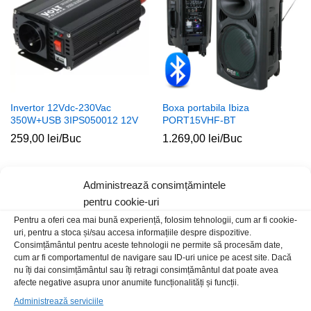
Invertor 12Vdc-230Vac
Boxa portabila Ibiza
350W+USB 3IPS050012 12V
PORT15VHF-BT
259,00
lei
/Buc
1.269,00
lei
/Buc
Administrează consimțămintele
Stoc epuizat
Stoc epuizat
pentru cookie-uri
Pentru a oferi cea mai bună experiență, folosim tehnologii, cum ar fi cookie-
uri, pentru a stoca și/sau accesa informațiile despre dispozitive.
Consimțământul pentru aceste tehnologii ne permite să procesăm date,
cum ar fi comportamentul de navigare sau ID-uri unice pe acest site. Dacă
nu îți dai consimțământul sau îți retragi consimțământul dat poate avea
afecte negative asupra unor anumite funcționalități și funcții.
Administrează serviciile