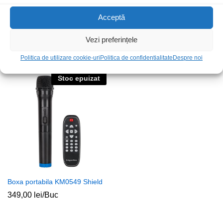
Acceptă
Boxa IT-TSP1280BT
Accu.Back-Up.Car jump
starter+USB 12800mAh
559,00
lei
/Buc
Vezi preferințele
299,00
lei
/Buc
Politica de utilizare cookie-uri
Politica de confidentialitate
Despre noi
Stoc epuizat
Boxa portabila KM0549 Shield
349,00
lei
/Buc