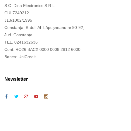
S.C. Dina Electronics S.R.L.
CUI 7249212
J13/1002/1995
Constanța, B-dul. Al. Lăpușneanu nr.90-92,
Jud. Constanța
TEL. 0241632636
Cont: RO26 BACX 0000 0008 2812 6000
Banca: UniCredit
Newsletter