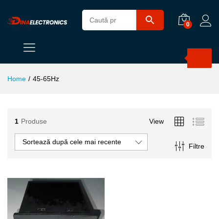
0
Products
search
Home
/
45-65Hz
1
Produse
View
Sortează după cele mai recente
Filtre