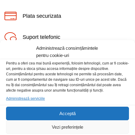
Plata securizata
Suport telefonic
ț
ț
Administrează consimțămintele
im
xim
pentru cookie-uri
Pentru a oferi cea mai bună experiență, folosim tehnologii, cum ar fi cookie-
uri, pentru a stoca și/sau accesa informațiile despre dispozitive.
Consimțământul pentru aceste tehnologii ne permite să procesăm date,
cum ar fi comportamentul de navigare sau ID-uri unice pe acest site. Dacă
Informatii
nu îți dai consimțământul sau îți retragi consimțământul dat poate avea
afecte negative asupra unor anumite funcționalități și funcții.
Administrează serviciile
Contact
Locatia magazinului
Acceptă
Vezi preferințele