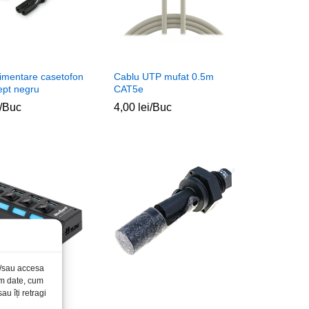
limentare casetofon
Cablu UTP mufat 0.5m
ept negru
CAT5e
/Buc
4,00
4,00
lei
lei
/Buc
și/sau accesa
ăm date, cum
u îți retragi