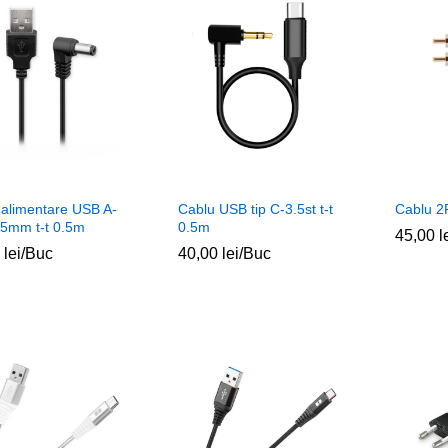
 alimentare USB A-
Cablu USB tip C-3.5st t-t
Cablu 2
.5mm t-t 0.5m
0.5m
45,00
45,00
l
l
0
0
lei
lei
/Buc
40,00
40,00
lei
lei
/Buc