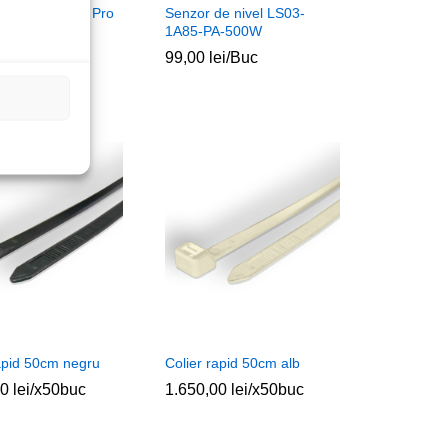
 3.0 4p Quer Pro
Senzor de nivel LS03-
1A85-PA-500W
ei
ei
/Buc
99,00
99,00
lei
lei
/Buc
rapid 50cm negru
Colier rapid 50cm alb
00
00
lei
lei
/x50buc
1.650,00
1.650,00
lei
lei
/x50buc