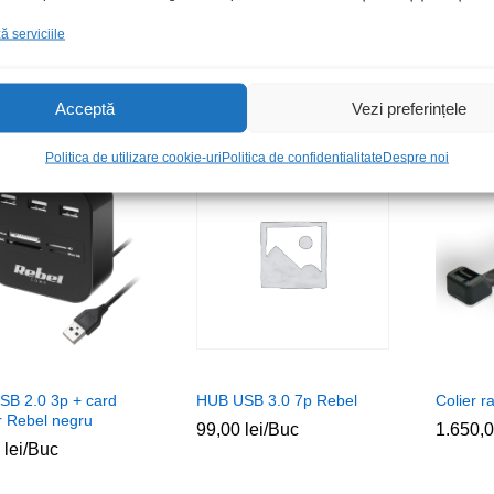
 XLR m-t 0.5m negru
Convertor USB-RS232
HUB USB
l Rean
UPort 1110
 serviciile
65,00
65,00
l
l
0
0
lei
lei
/Buc
397,46
397,46
lei
lei
/Buc
Acceptă
Vezi preferințele
Politica de utilizare cookie-uri
Politica de confidentialitate
Despre noi
Stoc epuizat
SB 2.0 3p + card
HUB USB 3.0 7p Rebel
Colier 
r Rebel negru
99,00
99,00
lei
lei
/Buc
1.650,
1.650,
0
0
lei
lei
/Buc