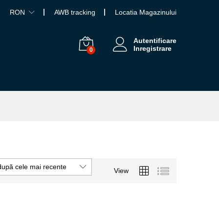
RON
AWB tracking
Locatia Magazinului
Autentificare
Inregistrare
0
după cele mai recente
View