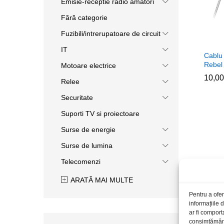
Emisie-receptie radio amatori
Fără categorie
Fuzibili/intrerupatoare de circuit
IT
Cablu
Rebel 
Motoare electrice
10,0
10,0
Relee
Securitate
Suporti TV si proiectoare
Surse de energie
Surse de lumina
Telecomenzi
ARATĂ MAI MULTE
Pentru a ofer
informațiile
ar fi comport
consimțământu