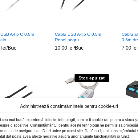
 USB A-tip C 0.5m
Cablu USB A-tip C 0.5m
Cablu a
alb
Rebel negru
0.5m dr
0
0
lei
lei
/Buc
10,00
10,00
lei
lei
/Buc
7,00
7,00
lei
lei
Stoc epuizat
Administrează consimțămintele pentru cookie-uri
i cea mai bună experiență, folosim tehnologii, cum ar fi cookie-uri, pentru a stoca 
 despre dispozitive. Consimțământul pentru aceste tehnologii ne permite să proces
amentul de navigare sau ID-uri unice pe acest site. Dacă nu îți dai consimțământul sa
l dat poate avea afecte negative asupra unor anumite funcționalități și funcții.