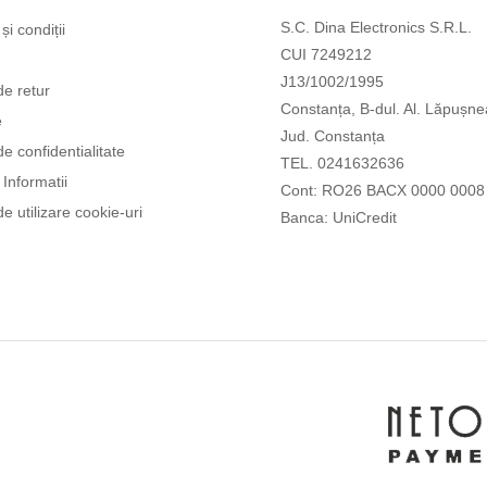
S.C. Dina Electronics S.R.L.
și condiții
CUI 7249212
J13/1002/1995
de retur
Constanța, B-dul. Al. Lăpușne
e
Jud. Constanța
de confidentialitate
TEL. 0241632636
Informatii
Cont: RO26 BACX 0000 0008
de utilizare cookie-uri
Banca: UniCredit