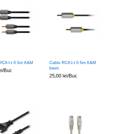
RCA t-t 0.5m K&M
Cablu RCA t-t 0.5m K&M
basic
ei
ei
/Buc
25,00
25,00
lei
lei
/Buc