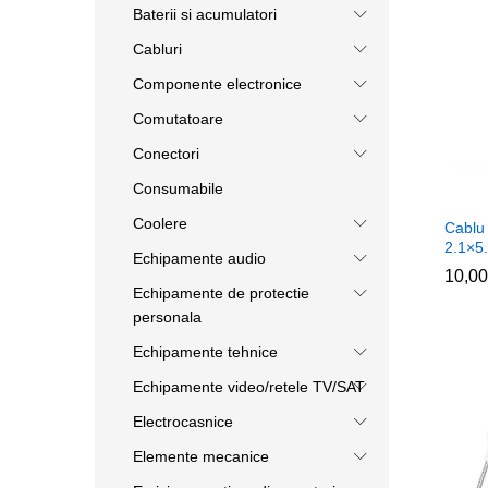
Baterii si acumulatori
Cabluri
Componente electronice
Comutatoare
Conectori
Consumabile
Coolere
Cablu
2.1×5
Echipamente audio
10,0
10,0
Echipamente de protectie
personala
Echipamente tehnice
Echipamente video/retele TV/SAT
Electrocasnice
Elemente mecanice