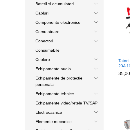
Baterii si acumulatori
Cabluri
Componente electronice
Comutatoare
Conectori
Consumabile
Coolere
Tatori
20A 1
Echipamente audio
35,0
35,0
Echipamente de protectie
personala
Echipamente tehnice
Echipamente video/retele TV/SAT
Electrocasnice
Elemente mecanice