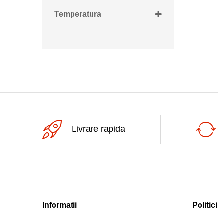
90cm
Temperatura
-50...+150grdC
Livrare rapida
Informatii
Politici