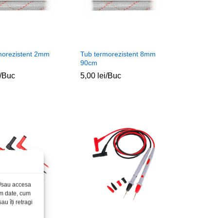
morezistent 2mm
Tub termorezistent 8mm
90cm
/Buc
5,00
5,00
lei
lei
/Buc
și/sau accesa
ăm date, cum
u îți retragi