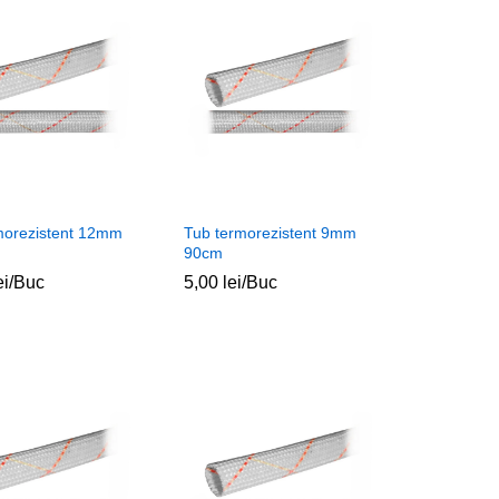
morezistent 12mm
Tub termorezistent 9mm
90cm
ei
ei
/Buc
5,00
5,00
lei
lei
/Buc