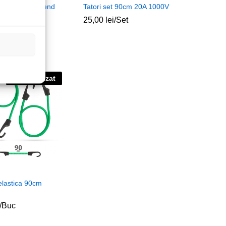
tandard Uni-Trend
Tatori set 90cm 20A 1000V
25,00
25,00
lei
lei
/Set
ei
ei
/Set
Stoc epuizat
elastica 90cm
/Buc