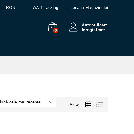
RON
AWB tracking
Locatia Magazinului
Autentificare
Inregistrare
0
după cele mai recente
View