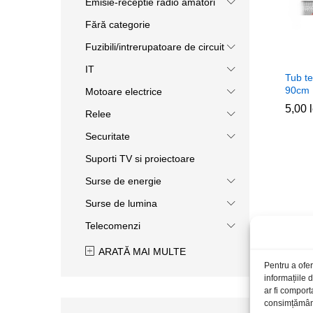
Emisie-receptie radio amatori
Fără categorie
Fuzibili/intrerupatoare de circuit
IT
Tub t
90cm
Motoare electrice
5,00
5,00
Relee
Securitate
Suporti TV si proiectoare
Surse de energie
Surse de lumina
Telecomenzi
ARATĂ MAI MULTE
Pentru a ofer
informațiile
ar fi comport
consimțământu