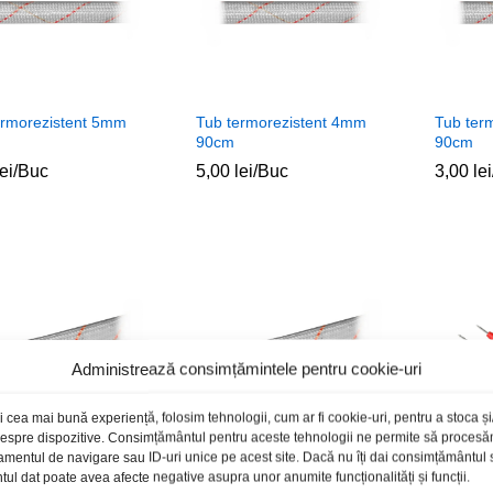
ermorezistent 5mm
Tub termorezistent 4mm
Tub ter
90cm
90cm
lei
lei
/Buc
5,00
5,00
lei
lei
/Buc
3,00
3,00
lei
lei
Administrează consimțămintele pentru cookie-uri
i cea mai bună experiență, folosim tehnologii, cum ar fi cookie-uri, pentru a stoca 
 despre dispozitive. Consimțământul pentru aceste tehnologii ne permite să proces
amentul de navigare sau ID-uri unice pe acest site. Dacă nu îți dai consimțământul sa
l dat poate avea afecte negative asupra unor anumite funcționalități și funcții.