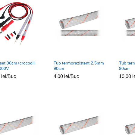
 set 90cm+crocodili
Tub termorezistent 2.5mm
Tub ter
000V
90cm
90cm
0
0
lei
lei
/Buc
4,00
4,00
lei
lei
/Buc
10,00
10,00
l
l