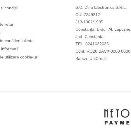
S.C. Dina Electronics S.R.L.
și condiții
CUI 7249212
J13/1002/1995
de retur
Constanța, B-dul. Al. Lăpușne
e
Jud. Constanța
de confidentialitate
TEL. 0241632636
Informatii
Cont: RO26 BACX 0000 0008
de utilizare cookie-uri
Banca: UniCredit