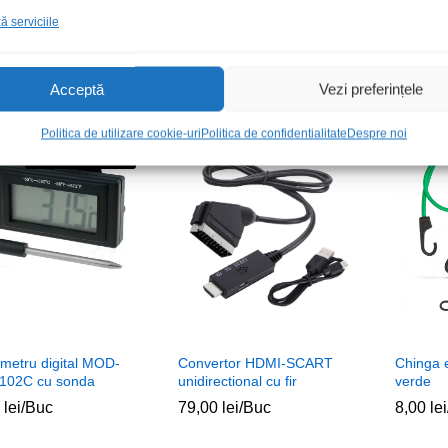
ermorezistent 6mm
Tub termorezistent 3mm
Tatori s
 serviciile
90cm
90cm
lei
lei
/Buc
5,00
5,00
lei
lei
/Buc
24,00
24,00
l
l
Acceptă
Vezi preferințele
Politica de utilizare cookie-uri
Politica de confidentialitate
Despre noi
Stoc epuizat
metru digital MOD-
Convertor HDMI-SCART
Chinga 
02C cu sonda
unidirectional cu fir
verde
0
0
lei
lei
/Buc
79,00
79,00
lei
lei
/Buc
8,00
8,00
lei
lei