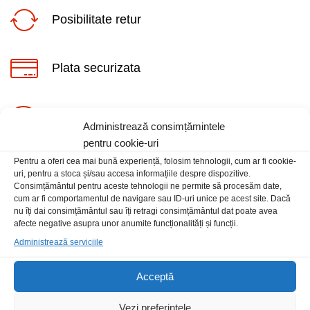
Posibilitate retur
Plata securizata
ț
ț
Suport telefonic
Administrează consimțămintele
im
xim
pentru cookie-uri
Pentru a oferi cea mai bună experiență, folosim tehnologii, cum ar fi cookie-
uri, pentru a stoca și/sau accesa informațiile despre dispozitive.
Consimțământul pentru aceste tehnologii ne permite să procesăm date,
cum ar fi comportamentul de navigare sau ID-uri unice pe acest site. Dacă
nu îți dai consimțământul sau îți retragi consimțământul dat poate avea
Informatii
afecte negative asupra unor anumite funcționalități și funcții.
Administrează serviciile
Contact
Acceptă
Locatia magazinului
Vezi preferințele