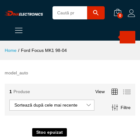
0
Products
search
Home
/
Ford Focus MK1 98-04
model_auto
1
Produse
View
Sortează după cele mai recente
Filtre
Stoc epuizat