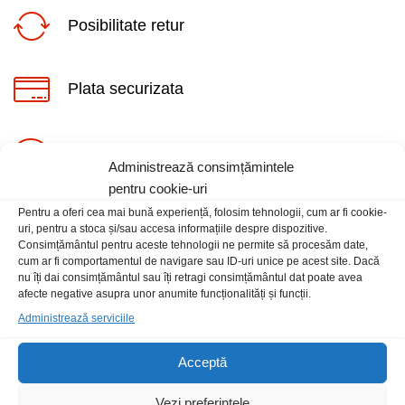
Posibilitate retur
Plata securizata
ț
ț
Suport telefonic
im
xim
Administrează consimțămintele
pentru cookie-uri
Pentru a oferi cea mai bună experiență, folosim tehnologii, cum ar fi cookie-
uri, pentru a stoca și/sau accesa informațiile despre dispozitive.
Consimțământul pentru aceste tehnologii ne permite să procesăm date,
cum ar fi comportamentul de navigare sau ID-uri unice pe acest site. Dacă
nu îți dai consimțământul sau îți retragi consimțământul dat poate avea
Informatii
afecte negative asupra unor anumite funcționalități și funcții.
Administrează serviciile
Contact
Acceptă
Locatia magazinului
Vezi preferințele