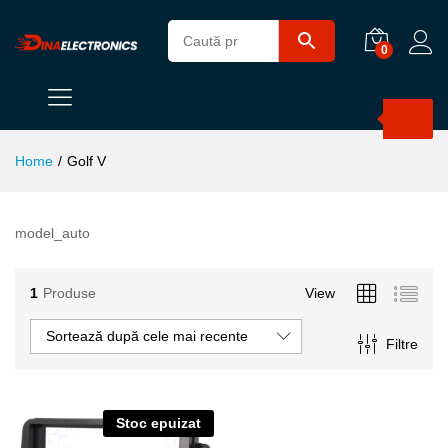
0
Products
search
Home
/
Golf V
model_auto
1
Produse
View
Sortează după cele mai recente
Filtre
Stoc epuizat