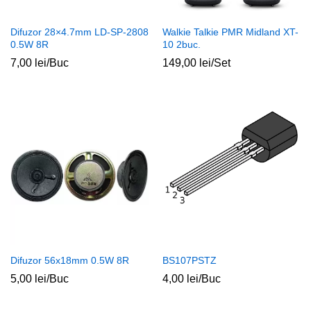
Difuzor 28×4.7mm LD-SP-2808
Walkie Talkie PMR Midland XT-
0.5W 8R
10 2buc.
7,00
lei
/Buc
149,00
lei
/Set
ț
ț
im
xim
Difuzor 56x18mm 0.5W 8R
BS107PSTZ
5,00
lei
/Buc
4,00
lei
/Buc