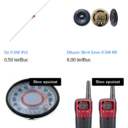
Dz 0.5W 9V1
Difuzor 36×4.5mm 0.5W 8R
0,50
lei
/Buc
6,00
lei
/Buc
Stoc epuizat
Stoc epuizat