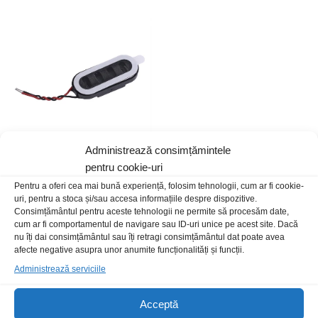
Administrează consimțămintele
pentru cookie-uri
Difuzor 22x9x4mm LD-SP-
2209 0.5W 8R
Pentru a oferi cea mai bună experiență, folosim tehnologii, cum ar fi cookie-
uri, pentru a stoca și/sau accesa informațiile despre dispozitive.
12,00
lei
/Buc
Consimțământul pentru aceste tehnologii ne permite să procesăm date,
cum ar fi comportamentul de navigare sau ID-uri unice pe acest site. Dacă
nu îți dai consimțământul sau îți retragi consimțământul dat poate avea
afecte negative asupra unor anumite funcționalități și funcții.
Administrează serviciile
Acceptă