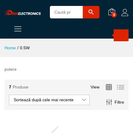
0
Products
search
Home
/
0.5W
putere
7
Produse
View
Sortează după cele mai recente
Filtre