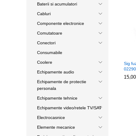
Baterii si acumulatori
Cabluri
Componente electronice
Comutatoare
Conectori
Consumabile
Coolere
Sig f
02290
Echipamente audio
15,0
15,0
Echipamente de protectie
personala
Echipamente tehnice
Echipamente video/retele TV/SAT
Electrocasnice
Elemente mecanice