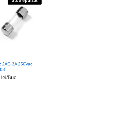
Stoc epuizat
uz 2AG 3A 250Vac
03
0
0
lei
lei
/Buc