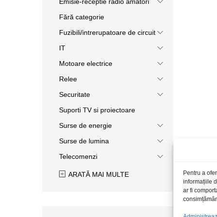
Emisie-receptie radio amatori
Fără categorie
Fuzibili/intrerupatoare de circuit
IT
Motoare electrice
Relee
Securitate
Suporti TV si proiectoare
Surse de energie
Surse de lumina
Telecomenzi
Pentru a ofer
ARATĂ MAI MULTE
informațiile
ar fi comport
consimțământu
Administrează