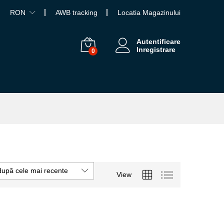
RON
AWB tracking
Locatia Magazinului
Autentificare
Inregistrare
0
după cele mai recente
View