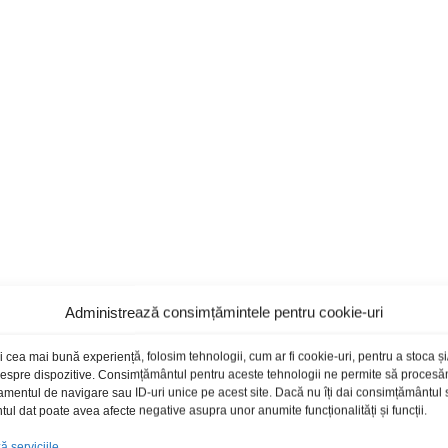
Administrează consimțămintele pentru cookie-uri
i cea mai bună experiență, folosim tehnologii, cum ar fi cookie-uri, pentru a stoca 
 despre dispozitive. Consimțământul pentru aceste tehnologii ne permite să proces
amentul de navigare sau ID-uri unice pe acest site. Dacă nu îți dai consimțământul sa
l dat poate avea afecte negative asupra unor anumite funcționalități și funcții.
 serviciile