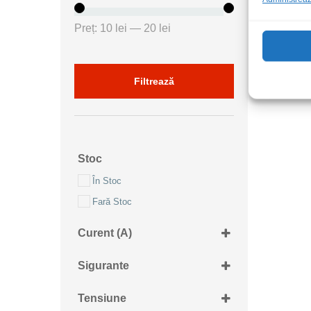
Preț
Preț
Preț:
10 lei
—
20 lei
minim
maxim
Filtrează
Stoc
În Stoc
Fară Stoc
Curent (A)
3A
Sigurante
5x15mm T 2AG
Tensiune