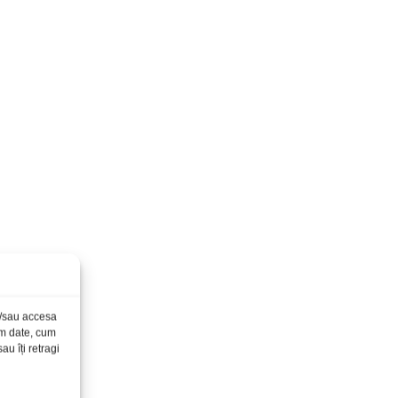
și/sau accesa
ăm date, cum
u îți retragi