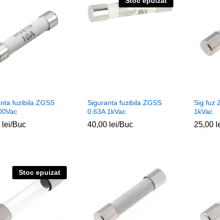
Stoc epuizat
nta fuzibila ZGSS
Siguranta fuzibila ZGSS
Sig fuz
00Vac
0.63A 1kVac
1kVac
0
0
lei
lei
/Buc
40,00
40,00
lei
lei
/Buc
25,00
25,00
l
l
Stoc epuizat