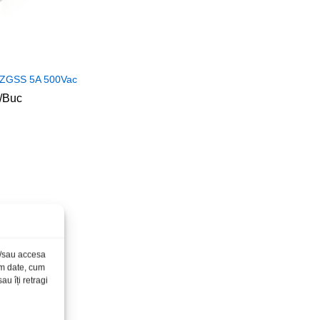
 ZGSS 5A 500Vac
/Buc
și/sau accesa
ăm date, cum
u îți retragi