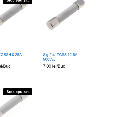
Stoc epuizat
 ZGSSH 0.25A
Sig Fuz ZGSS 12.5A
500Vac
ei
ei
/Buc
7,00
7,00
lei
lei
/Buc
Stoc epuizat