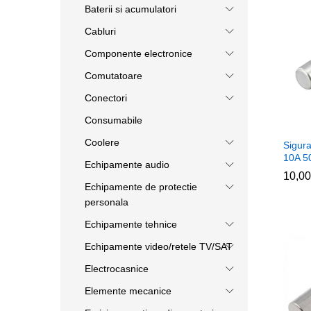
Baterii si acumulatori
Cabluri
Componente electronice
Comutatoare
Conectori
Consumabile
Coolere
Sigura
10A 5
Echipamente audio
10,0
10,0
Echipamente de protectie
personala
Echipamente tehnice
Echipamente video/retele TV/SAT
Electrocasnice
Elemente mecanice