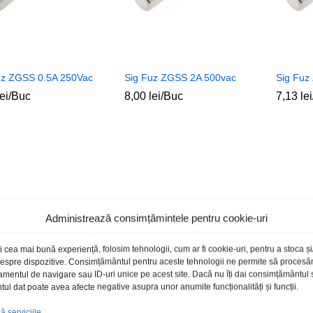
uz ZGSS 0.5A 250Vac
Sig Fuz ZGSS 2A 500vac
Sig Fuz
lei
lei
/Buc
8,00
8,00
lei
lei
/Buc
7,13
7,13
lei
lei
Administrează consimțămintele pentru cookie-uri
i cea mai bună experiență, folosim tehnologii, cum ar fi cookie-uri, pentru a stoca 
 despre dispozitive. Consimțământul pentru aceste tehnologii ne permite să proces
amentul de navigare sau ID-uri unice pe acest site. Dacă nu îți dai consimțământul sa
l dat poate avea afecte negative asupra unor anumite funcționalități și funcții.
 serviciile