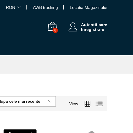
RON
AWB tracking
Locatia Magazinului
Autentificare
Inregistrare
0
după cele mai recente
View