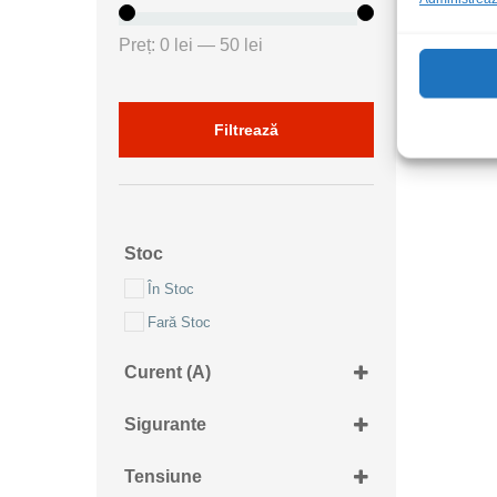
Preț
Preț
Preț:
0 lei
—
50 lei
minim
maxim
Filtrează
Stoc
În Stoc
Fară Stoc
Curent (A)
10A
Sigurante
12.5A
6.3x32mm UF
250mA
Tensiune