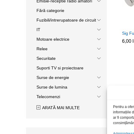
Emisie-receptie radio amatori
Fără categorie
Fuzibili/intrerupatoare de circuit
IT
Sig F
Motoare electrice
6,00
6,00
Relee
Securitate
Suporti TV si proiectoare
Surse de energie
Surse de lumina
Telecomenzi
Pentru a ofer
ARATĂ MAI MULTE
informațiile
ar fi comport
consimțământu
Administrează