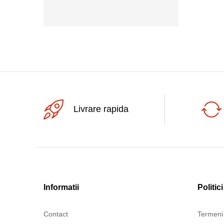
2A
1000V
5A
1000Vac
630mA
250Vac
500Vac
Livrare rapida
Informatii
Politici
Contact
Termeni 