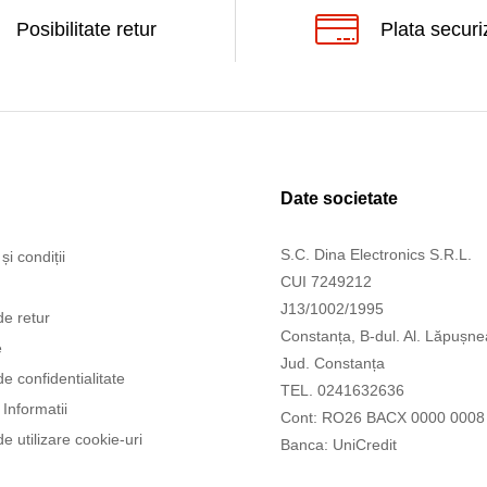
Posibilitate retur
Plata securi
Date societate
S.C. Dina Electronics S.R.L.
și condiții
CUI 7249212
J13/1002/1995
de retur
Constanța, B-dul. Al. Lăpușne
e
Jud. Constanța
de confidentialitate
TEL. 0241632636
Informatii
Cont: RO26 BACX 0000 0008
de utilizare cookie-uri
Banca: UniCredit