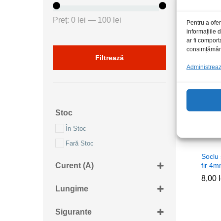
80,0
80,0
Preț
Preț
Preț:
0 lei
—
100 lei
Pentru a ofer
informațiile
minim
maxim
ar fi comport
consimțământu
Filtrează
Administrează
Stoc
În Stoc
Fară Stoc
Soclu
Curent (A)
fir 4
8,00
8,00
100A
Lungime
10A
30cm
15A
Sigurante