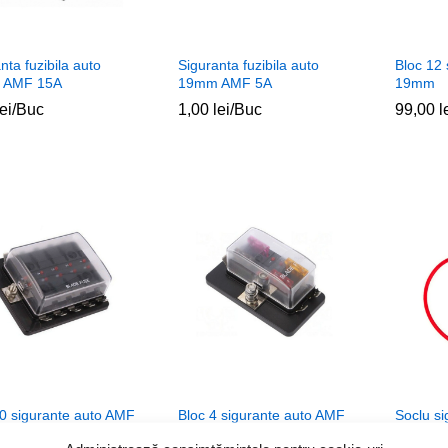
nta fuzibila auto
Siguranta fuzibila auto
Bloc 12
 AMF 15A
19mm AMF 5A
19mm
lei
lei
/Buc
1,00
1,00
lei
lei
/Buc
99,00
99,00
l
l
10 sigurante auto AMF
Bloc 4 sigurante auto AMF
Soclu s
19mm
fir 2.5