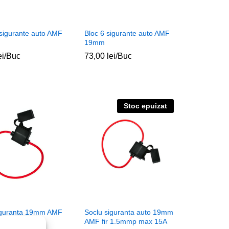
 sigurante auto AMF
Bloc 6 sigurante auto AMF
19mm
ei
ei
/Buc
73,00
73,00
lei
lei
/Buc
Stoc epuizat
iguranta 19mm AMF
Soclu siguranta auto 19mm
mm2 max 25A
AMF fir 1.5mmp max 15A