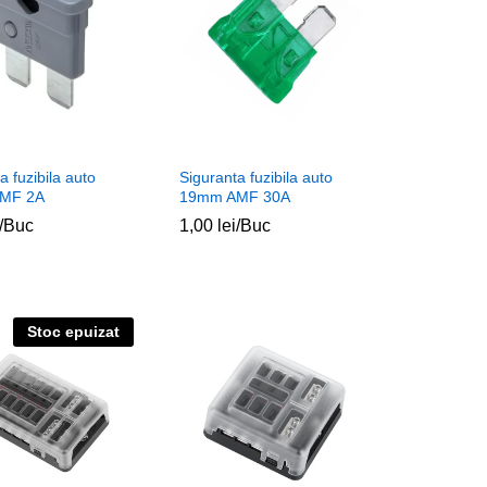
a fuzibila auto
Siguranta fuzibila auto
MF 2A
19mm AMF 30A
/Buc
1,00
1,00
lei
lei
/Buc
Stoc epuizat