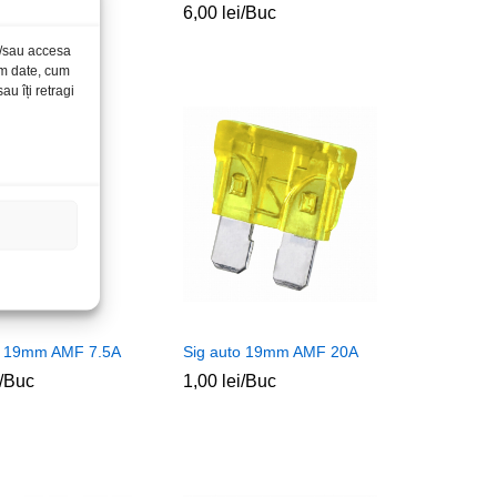
/Buc
6,00
6,00
lei
lei
/Buc
și/sau accesa
ăm date, cum
u îți retragi
o 19mm AMF 7.5A
Sig auto 19mm AMF 20A
/Buc
1,00
1,00
lei
lei
/Buc