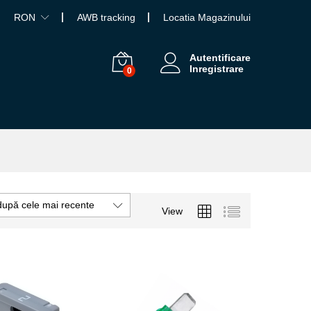
RON
AWB tracking
Locatia Magazinului
Autentificare
Inregistrare
0
după cele mai recente
View