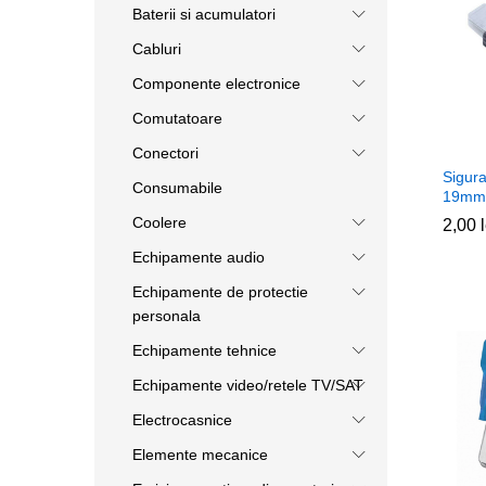
Baterii si acumulatori
Cabluri
Componente electronice
Comutatoare
Conectori
Sigura
Consumabile
19mm
Coolere
2,00
2,00
Echipamente audio
Echipamente de protectie
personala
Echipamente tehnice
Echipamente video/retele TV/SAT
Electrocasnice
Elemente mecanice