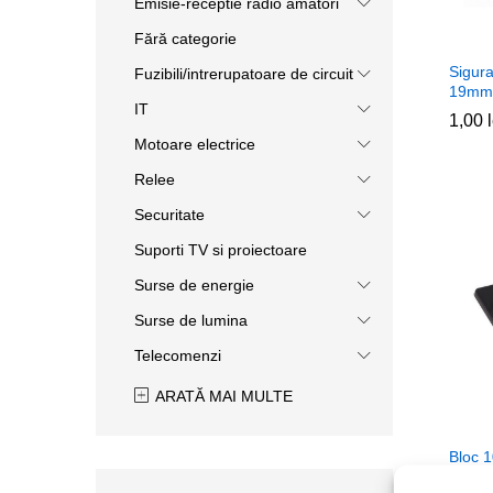
Emisie-receptie radio amatori
Fără categorie
Sigura
Fuzibili/intrerupatoare de circuit
19mm
IT
1,00
1,00
Motoare electrice
Relee
Securitate
Suporti TV si proiectoare
Surse de energie
Surse de lumina
Telecomenzi
ARATĂ MAI MULTE
Bloc 
19mm