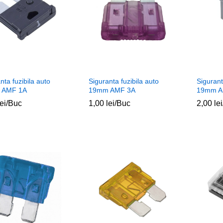
nta fuzibila auto
Siguranta fuzibila auto
Sigurant
 AMF 1A
19mm AMF 3A
19mm A
lei
lei
/Buc
1,00
1,00
lei
lei
/Buc
2,00
2,00
lei
lei