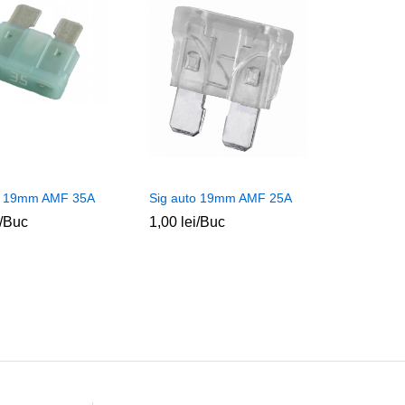
o 19mm AMF 35A
Sig auto 19mm AMF 25A
/Buc
1,00
1,00
lei
lei
/Buc