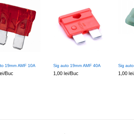
uto 19mm AMF 10A
Sig auto 19mm AMF 40A
Sig aut
lei
lei
/Buc
1,00
1,00
lei
lei
/Buc
1,00
1,00
lei
lei