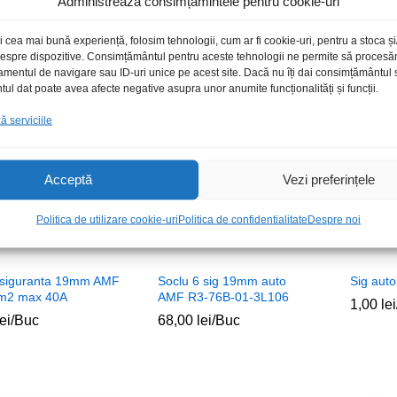
Administrează consimțămintele pentru cookie-uri
0
0
lei
lei
/Buc
49,00
49,00
lei
lei
/Buc
6,00
6,00
lei
lei
i cea mai bună experiență, folosim tehnologii, cum ar fi cookie-uri, pentru a stoca 
 despre dispozitive. Consimțământul pentru aceste tehnologii ne permite să proces
amentul de navigare sau ID-uri unice pe acest site. Dacă nu îți dai consimțământul sa
l dat poate avea afecte negative asupra unor anumite funcționalități și funcții.
Stoc epuizat
Stoc epuizat
 serviciile
Acceptă
Vezi preferințele
Politica de utilizare cookie-uri
Politica de confidentialitate
Despre noi
 siguranta 19mm AMF
Soclu 6 sig 19mm auto
Sig aut
mm2 max 40A
AMF R3-76B-01-3L106
1,00
1,00
lei
lei
lei
lei
/Buc
68,00
68,00
lei
lei
/Buc