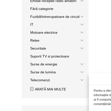
Emisie-receptie radio amatori
Fără categorie
Fuzibili/intrerupatoare de circuit
IT
Motoare electrice
Relee
Securitate
Suporti TV si proiectoare
Surse de energie
Surse de lumina
Telecomenzi
ARATĂ MAI MULTE
Pentru a ofer
informațiile
ar fi comport
consimțământu