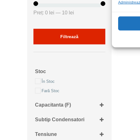
Administrează
Preț
Preț
Preț:
0 lei
—
10 lei
minim
maxim
Filtrează
Stoc
În Stoc
Fară Stoc
Capacitanta (F)
22nF
Subtip Condensatori
X7R
Tensiune