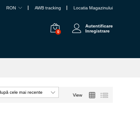
RON
AWB tracking
Locatia Magazinului
Autentificare
Inregistrare
0
după cele mai recente
View