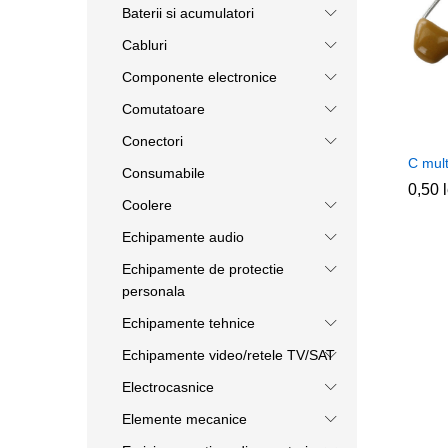
Baterii si acumulatori
Cabluri
Componente electronice
Comutatoare
Conectori
C mul
Consumabile
0,50
0,50
Coolere
Echipamente audio
Echipamente de protectie
personala
Echipamente tehnice
Echipamente video/retele TV/SAT
Electrocasnice
Elemente mecanice