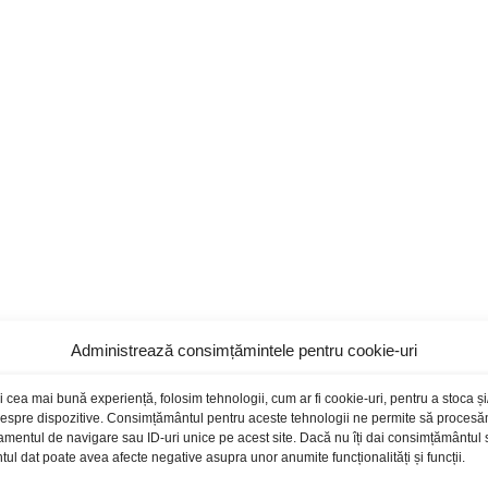
Administrează consimțămintele pentru cookie-uri
i cea mai bună experiență, folosim tehnologii, cum ar fi cookie-uri, pentru a stoca 
 despre dispozitive. Consimțământul pentru aceste tehnologii ne permite să proces
amentul de navigare sau ID-uri unice pe acest site. Dacă nu îți dai consimțământul sa
l dat poate avea afecte negative asupra unor anumite funcționalități și funcții.