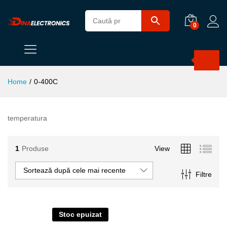
0
Products
search
Home
/
0-400C
temperatura
1
Produse
View
Sortează după cele mai recente
Filtre
Stoc epuizat