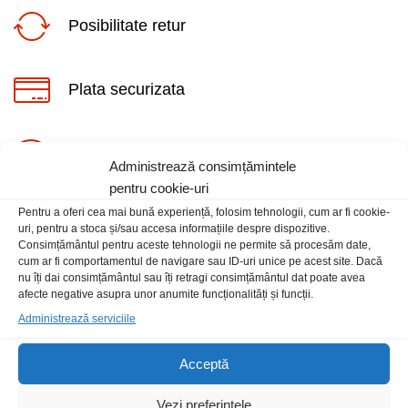
Posibilitate retur
Plata securizata
ț
ț
Suport telefonic
Administrează consimțămintele
im
xim
pentru cookie-uri
Pentru a oferi cea mai bună experiență, folosim tehnologii, cum ar fi cookie-
uri, pentru a stoca și/sau accesa informațiile despre dispozitive.
Consimțământul pentru aceste tehnologii ne permite să procesăm date,
cum ar fi comportamentul de navigare sau ID-uri unice pe acest site. Dacă
nu îți dai consimțământul sau îți retragi consimțământul dat poate avea
Informatii
afecte negative asupra unor anumite funcționalități și funcții.
Administrează serviciile
Contact
Acceptă
Locatia magazinului
Vezi preferințele