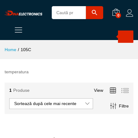
0
Products
search
Home
/
105C
temperatura
1
Produse
View
Sortează după cele mai recente
Filtre