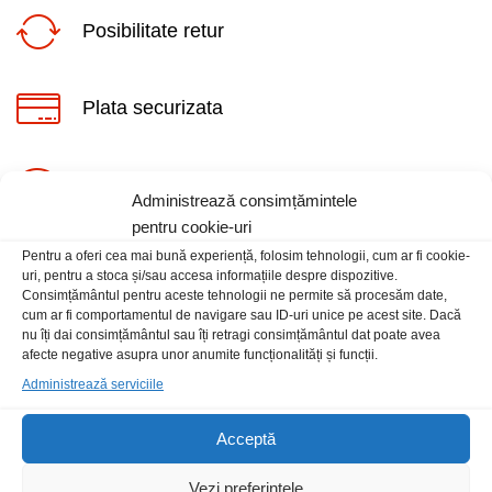
Posibilitate retur
Plata securizata
ț
ț
Suport telefonic
Administrează consimțămintele
im
xim
pentru cookie-uri
Pentru a oferi cea mai bună experiență, folosim tehnologii, cum ar fi cookie-
uri, pentru a stoca și/sau accesa informațiile despre dispozitive.
Consimțământul pentru aceste tehnologii ne permite să procesăm date,
cum ar fi comportamentul de navigare sau ID-uri unice pe acest site. Dacă
nu îți dai consimțământul sau îți retragi consimțământul dat poate avea
Informatii
afecte negative asupra unor anumite funcționalități și funcții.
Administrează serviciile
Contact
Acceptă
Locatia magazinului
Vezi preferințele