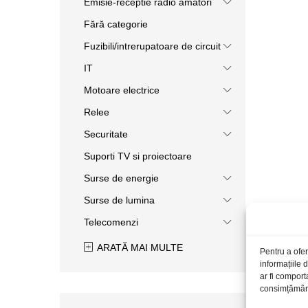
Emisie-receptie radio amatori
Fără categorie
Fuzibili/intrerupatoare de circuit
IT
Motoare electrice
Relee
Securitate
Suporti TV si proiectoare
Surse de energie
Surse de lumina
Telecomenzi
ARATĂ MAI MULTE
Pentru a ofer
informațiile
ar fi comport
consimțământu