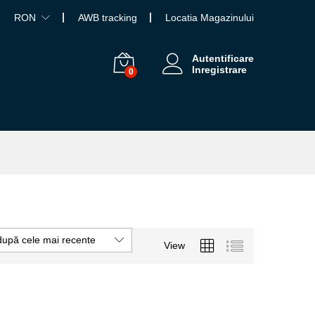
RON
AWB tracking
Locatia Magazinului
Autentificare
Inregistrare
0
după cele mai recente
View