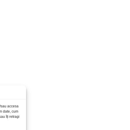
și/sau accesa
ăm date, cum
u îți retragi