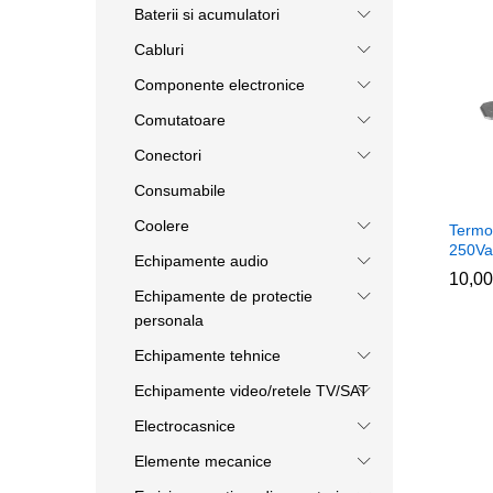
Baterii si acumulatori
Cabluri
Componente electronice
Comutatoare
Conectori
Consumabile
Coolere
Termo
250Va
Echipamente audio
10,0
10,0
Echipamente de protectie
personala
Echipamente tehnice
Echipamente video/retele TV/SAT
Electrocasnice
Elemente mecanice