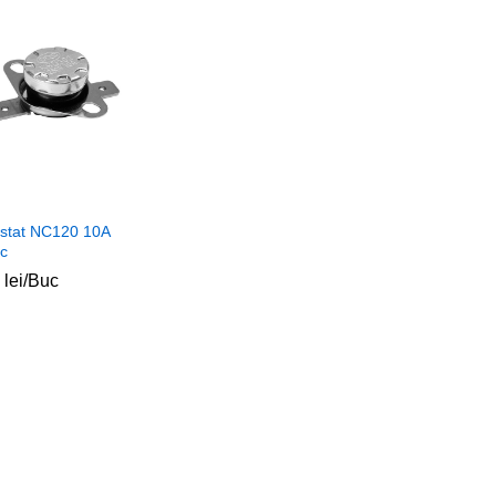
stat NC120 10A
c
0
0
lei
lei
/Buc