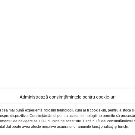
Administrează consimțămintele pentru cookie-uri
i cea mai bună experiență, folosim tehnologii, cum ar fi cookie-uri, pentru a stoca 
 despre dispozitive. Consimțământul pentru aceste tehnologii ne permite să proces
amentul de navigare sau ID-uri unice pe acest site. Dacă nu îți dai consimțământul sa
l dat poate avea afecte negative asupra unor anumite funcționalități și funcții.