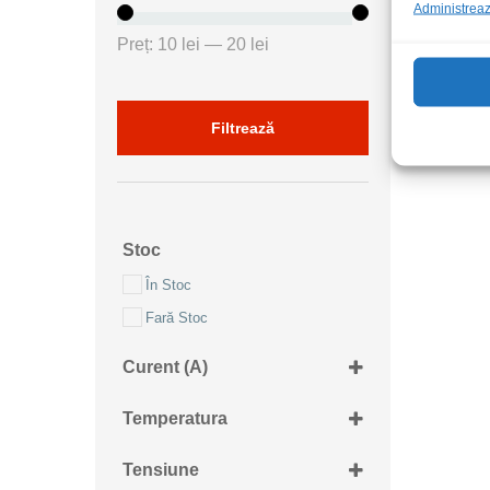
Administrează
Preț
Preț
Preț:
10 lei
—
20 lei
minim
maxim
Filtrează
Stoc
În Stoc
Fară Stoc
Curent (A)
10A
Temperatura
+110...+125grdC
Tensiune