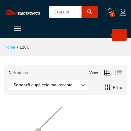
0
Products
search
Home
/
128C
1
Produse
View
Sortează după cele mai recente
Filtre