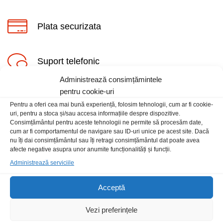
Plata securizata
Suport telefonic
ț
ț
Administrează consimțămintele
im
xim
pentru cookie-uri
Pentru a oferi cea mai bună experiență, folosim tehnologii, cum ar fi cookie-
uri, pentru a stoca și/sau accesa informațiile despre dispozitive.
Consimțământul pentru aceste tehnologii ne permite să procesăm date,
cum ar fi comportamentul de navigare sau ID-uri unice pe acest site. Dacă
Informatii
nu îți dai consimțământul sau îți retragi consimțământul dat poate avea
afecte negative asupra unor anumite funcționalități și funcții.
Administrează serviciile
Contact
Locatia magazinului
Acceptă
Vezi preferințele