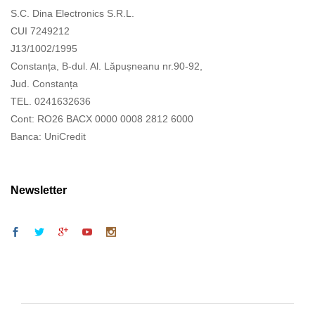
S.C. Dina Electronics S.R.L.
CUI 7249212
J13/1002/1995
Constanța, B-dul. Al. Lăpușneanu nr.90-92,
Jud. Constanța
TEL. 0241632636
Cont: RO26 BACX 0000 0008 2812 6000
Banca: UniCredit
Newsletter