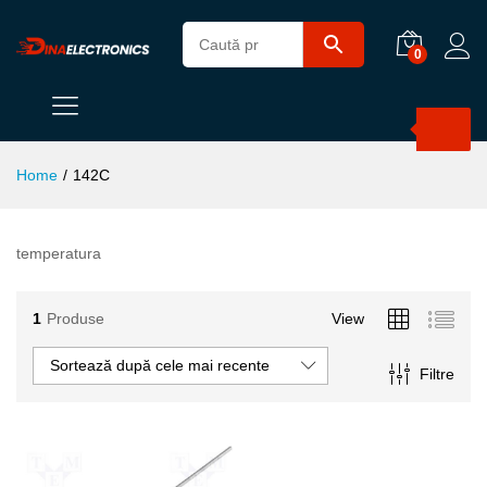
0
Products
search
Home
/
142C
temperatura
1
Produse
View
Sortează după cele mai recente
Filtre