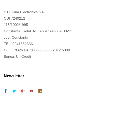
S.C. Dina Electronics S.R.L.
CUI 7249212
J13/1002/1995
Constanța, B-dul. Al. Lăpușneanu nr.90-92,
Jud. Constanța
TEL. 0241632636
Cont: RO26 BACX 0000 0008 2812 6000
Banca: UniCredit
Newsletter