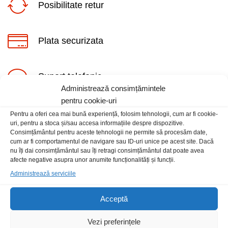
Posibilitate retur
Plata securizata
Suport telefonic
ț
ț
Administrează consimțămintele
im
xim
pentru cookie-uri
Pentru a oferi cea mai bună experiență, folosim tehnologii, cum ar fi cookie-
uri, pentru a stoca și/sau accesa informațiile despre dispozitive.
Consimțământul pentru aceste tehnologii ne permite să procesăm date,
cum ar fi comportamentul de navigare sau ID-uri unice pe acest site. Dacă
nu îți dai consimțământul sau îți retragi consimțământul dat poate avea
Informatii
afecte negative asupra unor anumite funcționalități și funcții.
Administrează serviciile
Contact
Locatia magazinului
Acceptă
Vezi preferințele