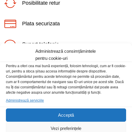
Posibilitate retur
Plata securizata
Suport telefonic
ț
ț
Administrează consimțămintele
im
xim
pentru cookie-uri
Pentru a oferi cea mai bună experiență, folosim tehnologii, cum ar fi cookie-
uri, pentru a stoca și/sau accesa informațiile despre dispozitive.
Consimțământul pentru aceste tehnologii ne permite să procesăm date,
cum ar fi comportamentul de navigare sau ID-uri unice pe acest site. Dacă
nu îți dai consimțământul sau îți retragi consimțământul dat poate avea
Informatii
afecte negative asupra unor anumite funcționalități și funcții.
Administrează serviciile
Contact
Locatia magazinului
Acceptă
Vezi preferințele