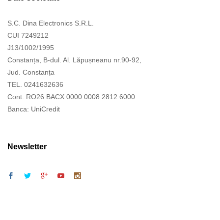
S.C. Dina Electronics S.R.L.
CUI 7249212
J13/1002/1995
Constanța, B-dul. Al. Lăpușneanu nr.90-92,
Jud. Constanța
TEL. 0241632636
Cont: RO26 BACX 0000 0008 2812 6000
Banca: UniCredit
Newsletter