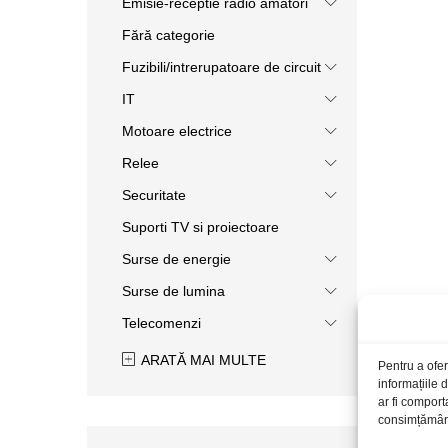
Emisie-receptie radio amatori
Fără categorie
Fuzibili/intrerupatoare de circuit
IT
Motoare electrice
Relee
Securitate
Suporti TV si proiectoare
Surse de energie
Surse de lumina
Telecomenzi
ARATĂ MAI MULTE
Pentru a ofer
informațiile
ar fi comport
consimțământu