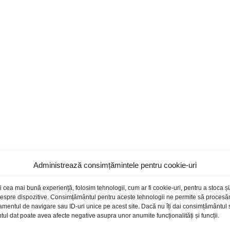
Administrează consimțămintele pentru cookie-uri
i cea mai bună experiență, folosim tehnologii, cum ar fi cookie-uri, pentru a stoca 
 despre dispozitive. Consimțământul pentru aceste tehnologii ne permite să proces
amentul de navigare sau ID-uri unice pe acest site. Dacă nu îți dai consimțământul sa
l dat poate avea afecte negative asupra unor anumite funcționalități și funcții.