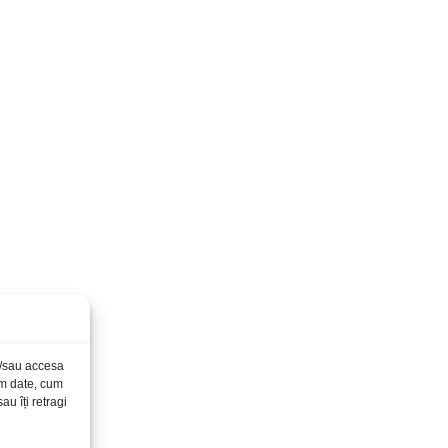
și/sau accesa
ăm date, cum
u îți retragi