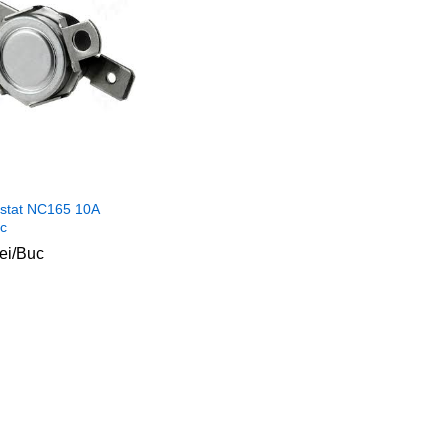
stat NC165 10A
c
lei
lei
/Buc