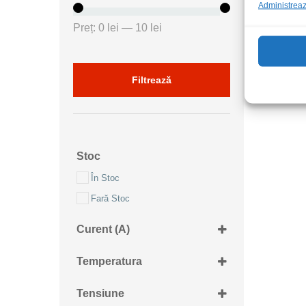
Administrează
Preț
Preț
Preț:
0 lei
—
10 lei
minim
maxim
Filtrează
Stoc
În Stoc
Fară Stoc
Curent (A)
10A
Temperatura
+155...+170grdC
Tensiune