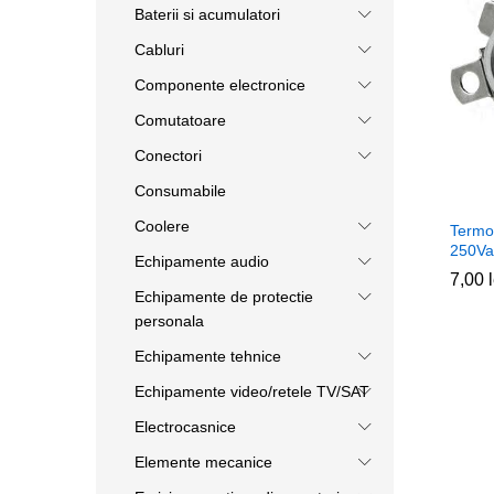
Baterii si acumulatori
Cabluri
Componente electronice
Comutatoare
Conectori
Consumabile
Coolere
Termo
250Va
Echipamente audio
7,00
7,00
Echipamente de protectie
personala
Echipamente tehnice
Echipamente video/retele TV/SAT
Electrocasnice
Elemente mecanice