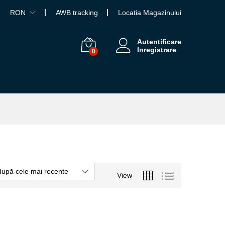
RON
AWB tracking
Locatia Magazinului
Autentificare
Inregistrare
0
după cele mai recente
View