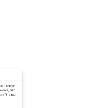
și/sau accesa
ăm date, cum
u îți retragi