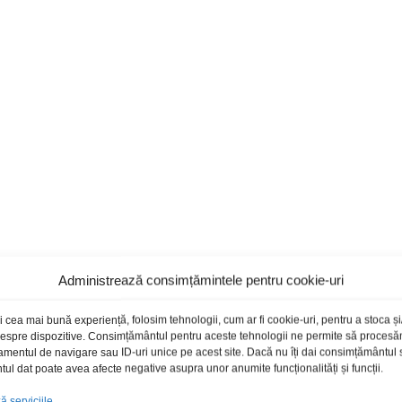
Administrează consimțămintele pentru cookie-uri
i cea mai bună experiență, folosim tehnologii, cum ar fi cookie-uri, pentru a stoca 
 despre dispozitive. Consimțământul pentru aceste tehnologii ne permite să proces
amentul de navigare sau ID-uri unice pe acest site. Dacă nu îți dai consimțământul sa
l dat poate avea afecte negative asupra unor anumite funcționalități și funcții.
 serviciile