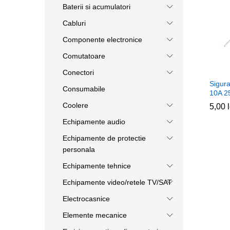
Baterii si acumulatori
Cabluri
Componente electronice
Comutatoare
Conectori
Sigur
Consumabile
10A 2
Coolere
5,00
5,00
Echipamente audio
Echipamente de protectie
personala
Echipamente tehnice
Echipamente video/retele TV/SAT
Electrocasnice
Elemente mecanice