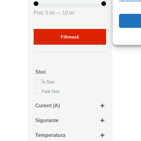
Preț
Preț
Preț:
0 lei
—
10 lei
minim
maxim
Filtrează
Stoc
În Stoc
Fară Stoc
Curent (A)
10A
Sigurante
Termica
Temperatura