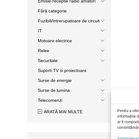
Emisie-receptie radio amatori
Fără categorie
Fuzibili/intrerupatoare de circuit
IT
Motoare electrice
Relee
Securitate
Suporti TV si proiectoare
Surse de energie
Surse de lumina
Telecomenzi
Pentru a ofer
ARATĂ MAI MULTE
informațiile
ar fi comport
consimțământu
Administrează