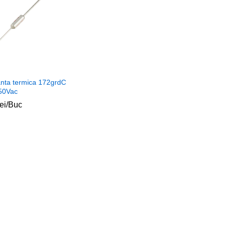
anta termica 172grdC
50Vac
lei
lei
/Buc