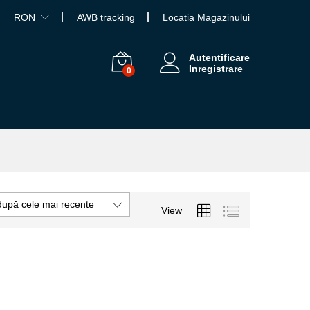
RON
AWB tracking
Locatia Magazinului
Autentificare
Inregistrare
0
după cele mai recente
View