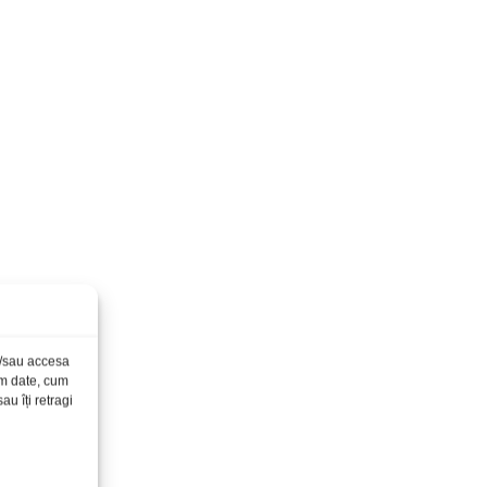
și/sau accesa
ăm date, cum
u îți retragi