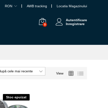
RON
AWB tracking
Locatia Magazinului
Autentificare
Inregistrare
0
după cele mai recente
View
Stoc epuizat