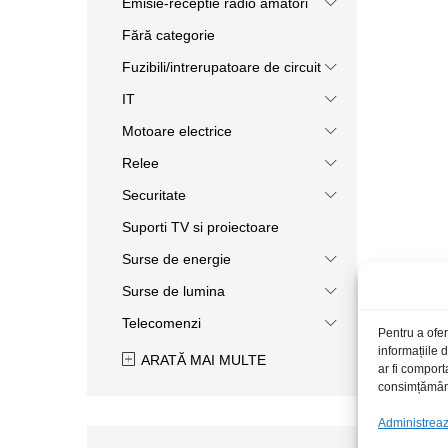
Emisie-receptie radio amatori
Fără categorie
Fuzibili/intrerupatoare de circuit
IT
Motoare electrice
Relee
Securitate
Suporti TV si proiectoare
Surse de energie
Surse de lumina
Telecomenzi
Pentru a ofer
informațiile
ARATĂ MAI MULTE
ar fi comport
consimțământu
Administrează