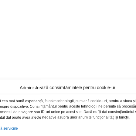
Administrează consimțămintele pentru cookie-uri
i cea mai bună experiență, folosim tehnologii, cum ar fi cookie-uri, pentru a stoca 
 despre dispozitive. Consimțământul pentru aceste tehnologii ne permite să proces
amentul de navigare sau ID-uri unice pe acest site. Dacă nu îți dai consimțământul sa
l dat poate avea afecte negative asupra unor anumite funcționalități și funcții.
 serviciile