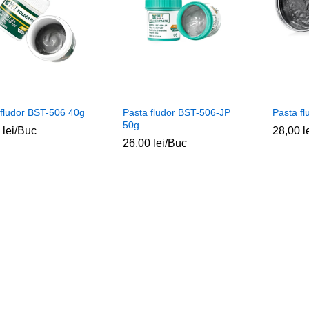
 fludor BST-506 40g
Pasta fludor BST-506-JP
Pasta f
50g
0
0
lei
lei
/Buc
28,00
28,00
l
l
26,00
26,00
lei
lei
/Buc