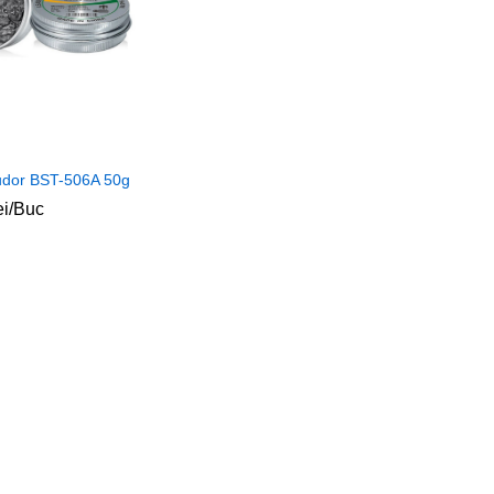
ludor BST-506A 50g
ei
ei
/Buc