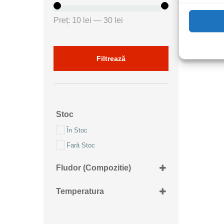
Preț
Preț
Preț:
10 lei
—
30 lei
minim
maxim
Filtrează
Stoc
În Stoc
Fară Stoc
Fludor (Compozitie)
Sn63%Pb37%
Temperatura
183C