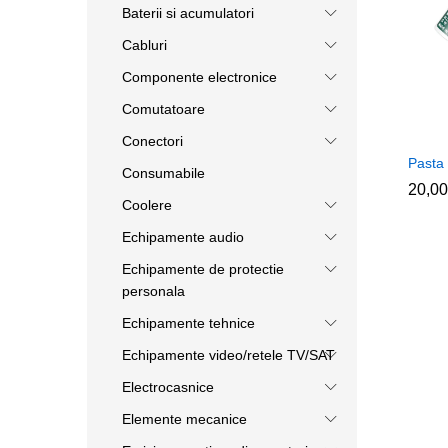
Baterii si acumulatori
Cabluri
Componente electronice
Comutatoare
Conectori
Pasta
Consumabile
20,0
20,0
Coolere
Echipamente audio
Echipamente de protectie
personala
Echipamente tehnice
Echipamente video/retele TV/SAT
Electrocasnice
Elemente mecanice