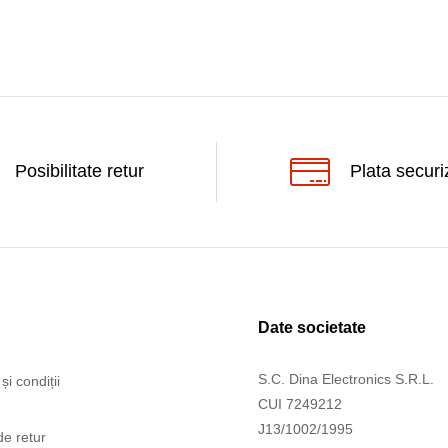
Posibilitate retur
Plata securi
Date societate
S.C. Dina Electronics S.R.L.
și condiții
CUI 7249212
J13/1002/1995
de retur