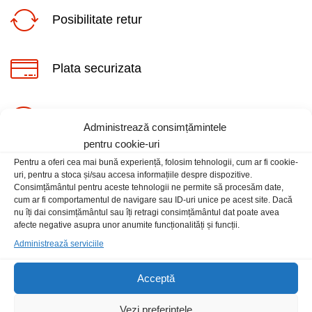
Posibilitate retur
Plata securizata
ț
ț
Suport telefonic
Administrează consimțămintele
im
xim
pentru cookie-uri
Pentru a oferi cea mai bună experiență, folosim tehnologii, cum ar fi cookie-
uri, pentru a stoca și/sau accesa informațiile despre dispozitive.
Consimțământul pentru aceste tehnologii ne permite să procesăm date,
cum ar fi comportamentul de navigare sau ID-uri unice pe acest site. Dacă
nu îți dai consimțământul sau îți retragi consimțământul dat poate avea
Informatii
afecte negative asupra unor anumite funcționalități și funcții.
Administrează serviciile
Contact
Acceptă
Locatia magazinului
Vezi preferințele