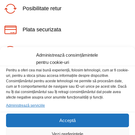
Posibilitate retur
Plata securizata
ț
ț
Suport telefonic
Administrează consimțămintele
im
xim
pentru cookie-uri
Pentru a oferi cea mai bună experiență, folosim tehnologii, cum ar fi cookie-
uri, pentru a stoca și/sau accesa informațiile despre dispozitive.
Consimțământul pentru aceste tehnologii ne permite să procesăm date,
cum ar fi comportamentul de navigare sau ID-uri unice pe acest site. Dacă
nu îți dai consimțământul sau îți retragi consimțământul dat poate avea
Informatii
afecte negative asupra unor anumite funcționalități și funcții.
Administrează serviciile
Contact
Acceptă
Locatia magazinului
Vezi preferințele