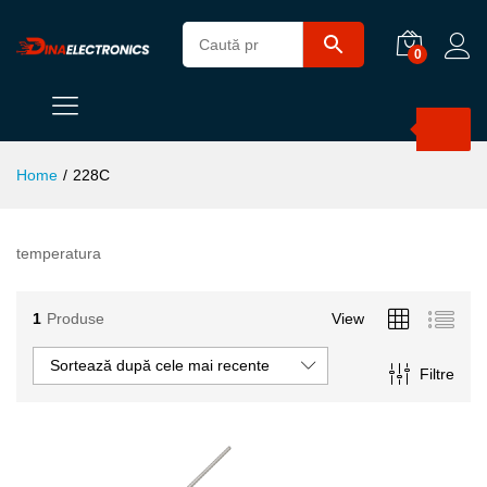
0
Products
search
Home
/
228C
temperatura
1
Produse
View
Sortează după cele mai recente
Filtre