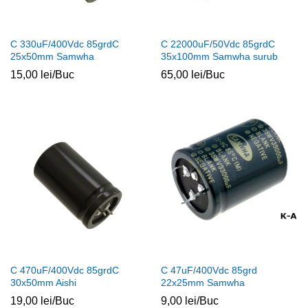
C 330uF/400Vdc 85grdC
C 22000uF/50Vdc 85grdC
25x50mm Samwha
35x100mm Samwha surub
15,00
lei
/Buc
65,00
lei
/Buc
ț
ț
im
xim
C 470uF/400Vdc 85grdC
C 47uF/400Vdc 85grd
30x50mm Aishi
22x25mm Samwha
19,00
lei
/Buc
9,00
lei
/Buc