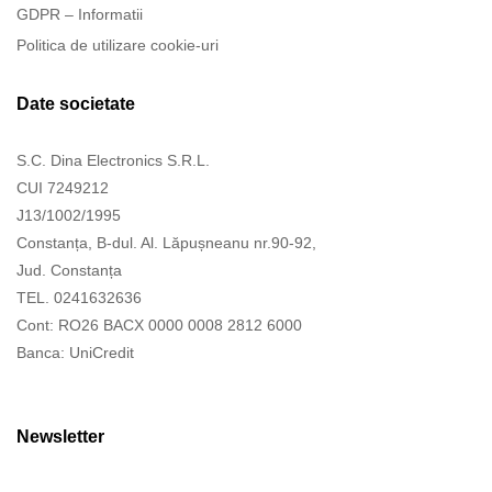
GDPR – Informatii
Politica de utilizare cookie-uri
Date societate
S.C. Dina Electronics S.R.L.
CUI 7249212
J13/1002/1995
Constanța, B-dul. Al. Lăpușneanu nr.90-92,
Jud. Constanța
TEL. 0241632636
Cont: RO26 BACX 0000 0008 2812 6000
Banca: UniCredit
Newsletter