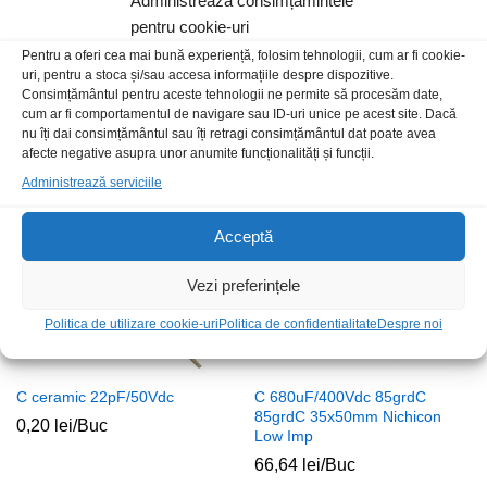
Administrează consimțămintele
pentru cookie-uri
C 150uF/63Vdc 85grdC
C 100uF/450Vdc 85grdC
Pentru a oferi cea mai bună experiență, folosim tehnologii, cum ar fi cookie-
10×12.5mm Samwha
25x35mm Samwha snap in
uri, pentru a stoca și/sau accesa informațiile despre dispozitive.
2,50
lei
/Buc
13,00
lei
/Buc
Consimțământul pentru aceste tehnologii ne permite să procesăm date,
cum ar fi comportamentul de navigare sau ID-uri unice pe acest site. Dacă
nu îți dai consimțământul sau îți retragi consimțământul dat poate avea
afecte negative asupra unor anumite funcționalități și funcții.
Stoc epuizat
Administrează serviciile
Acceptă
Vezi preferințele
Politica de utilizare cookie-uri
Politica de confidentialitate
Despre noi
C ceramic 22pF/50Vdc
C 680uF/400Vdc 85grdC
85grdC 35x50mm Nichicon
0,20
lei
/Buc
Low Imp
66,64
lei
/Buc