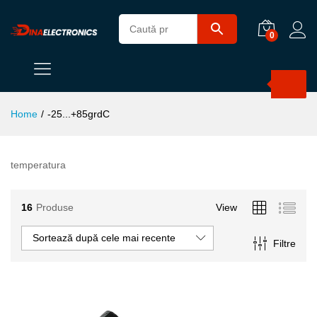
0
Products
search
Home
/
-25...+85grdC
temperatura
16
Produse
View
Sortează după cele mai recente
Filtre