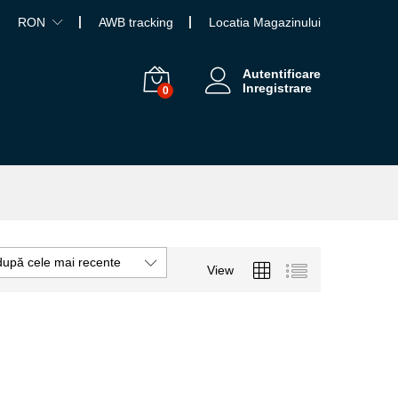
RON
AWB tracking
Locatia Magazinului
Autentificare
Inregistrare
0
după cele mai recente
View