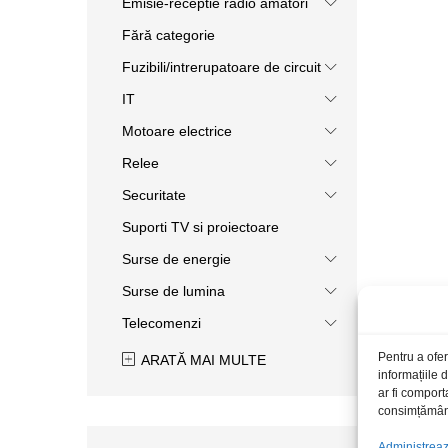
Emisie-receptie radio amatori
Fără categorie
Fuzibili/intrerupatoare de circuit
IT
Motoare electrice
Relee
Securitate
Suporti TV si proiectoare
Surse de energie
Surse de lumina
Telecomenzi
Pentru a ofer
ARATĂ MAI MULTE
informațiile
ar fi comport
consimțământu
Administrează