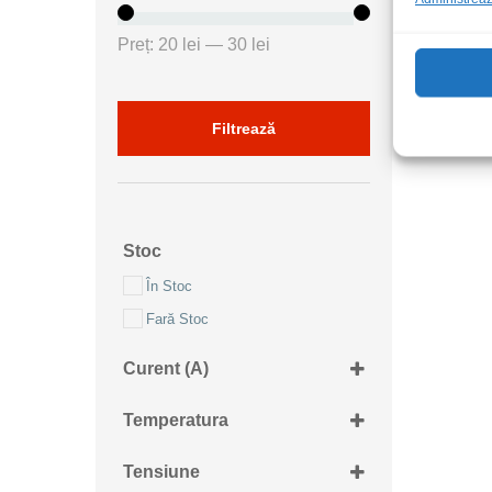
Preț
Preț
Preț:
20 lei
—
30 lei
minim
maxim
Filtrează
Stoc
În Stoc
Fară Stoc
Curent (A)
10A
Temperatura
+270...+285grdC
Tensiune