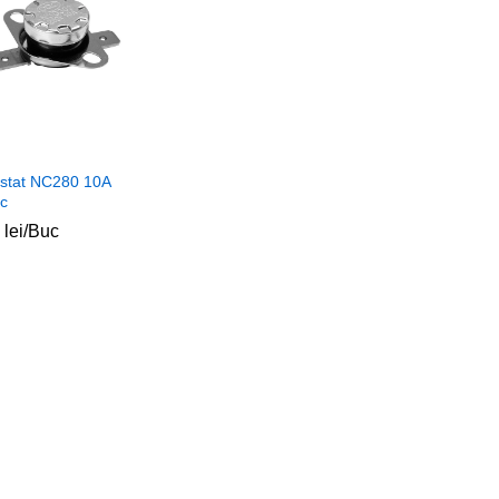
stat NC280 10A
c
0
0
lei
lei
/Buc