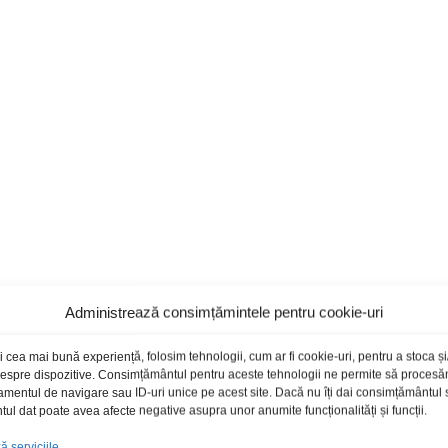
Administrează consimțămintele pentru cookie-uri
i cea mai bună experiență, folosim tehnologii, cum ar fi cookie-uri, pentru a stoca 
 despre dispozitive. Consimțământul pentru aceste tehnologii ne permite să proces
amentul de navigare sau ID-uri unice pe acest site. Dacă nu îți dai consimțământul sa
l dat poate avea afecte negative asupra unor anumite funcționalități și funcții.
 serviciile