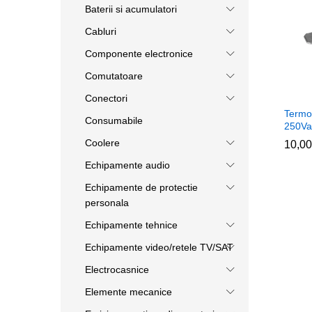
Baterii si acumulatori
Cabluri
Componente electronice
Comutatoare
Conectori
Termo
Consumabile
250Va
Coolere
10,0
10,0
Echipamente audio
Echipamente de protectie
personala
Echipamente tehnice
Echipamente video/retele TV/SAT
Electrocasnice
Elemente mecanice