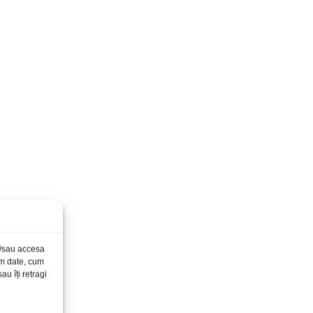
și/sau accesa
ăm date, cum
u îți retragi